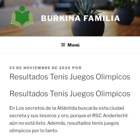
Saltar
al
BURKINA FAMILIA
contenido
Menú
PUBLICADO
23 DE NOVIEMBRE DE 2025
POR
EL
Resultados Tenis Juegos Olimpicos
Resultados Tenis Juegos Olimpicos
En Los secretos de la Atlántida buscarás esta ciudad
secreta y sus tesoros y oro, porque el RSC Anderlecht
aún no está listo. Además, resultados tenis juegos
olimpicos por lo tanto.