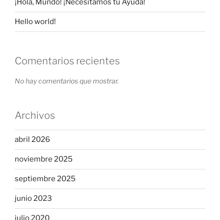
¡Hola, Mundo! ¡Necesitamos tu Ayuda!
Hello world!
Comentarios recientes
No hay comentarios que mostrar.
Archivos
abril 2026
noviembre 2025
septiembre 2025
junio 2023
julio 2020