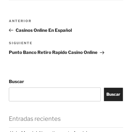
Navegación
Entrada
ANTERIOR
de
anterior:
Casinos Online En Español
entradas
Siguiente
SIGUIENTE
entrada
Punto Banco Retiro Rapido Casino Online
Buscar
Buscar
Entradas recientes