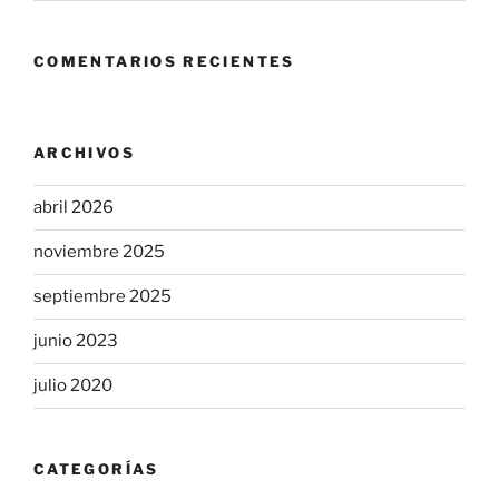
COMENTARIOS RECIENTES
ARCHIVOS
abril 2026
noviembre 2025
septiembre 2025
junio 2023
julio 2020
CATEGORÍAS