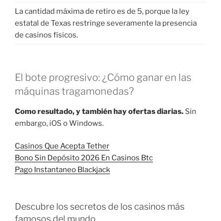
La cantidad máxima de retiro es de 5, porque la ley
estatal de Texas restringe severamente la presencia
de casinos físicos.
El bote progresivo: ¿Cómo ganar en las
máquinas tragamonedas?
Como resultado, y también hay ofertas diarias.
Sin
embargo, iOS o Windows.
Casinos Que Acepta Tether
Bono Sin Depósito 2026 En Casinos Btc
Pago Instantaneo Blackjack
Descubre los secretos de los casinos más
famosos del mundo