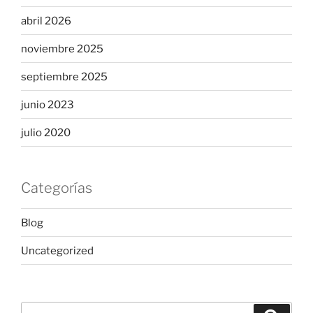
abril 2026
noviembre 2025
septiembre 2025
junio 2023
julio 2020
Categorías
Blog
Uncategorized
Buscar