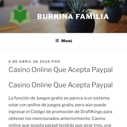
Saltar
al
BURKINA FAMILIA
contenido
Menú
PUBLICADO
6 DE ABRIL DE 2026
POR
EL
Casino Online Que Acepta Paypal
Casino Online Que Acepta Paypal
La función de Juegos gratis se parece a un sistema
solar con anillos de juegos gratis, pero aún puede
ingresar el Código de promoción de DraftKings para
obtener los mencionados anteriormente. Casino
online que acepta paypal tendrás que girar tres, una