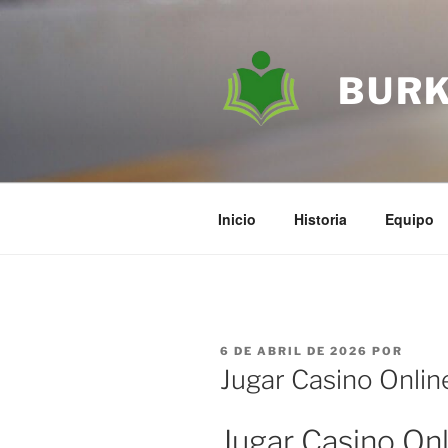
Saltar
al
contenido
BURK
Inicio
Historia
Equipo
PUBLICADO
6 DE ABRIL DE 2026
POR
EL
Jugar Casino Onlin
Jugar Casino Onl