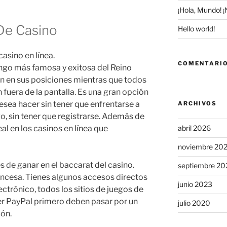
¡Hola, Mundo! 
De Casino
Hello world!
asino en línea.
COMENTARIO
ngo más famosa y exitosa del Reino
n en sus posiciones mientras que todos
fuera de la pantalla. Es una gran opción
esea hacer sin tener que enfrentarse a
ARCHIVOS
o, sin tener que registrarse. Además de
eal en los casinos en línea que
abril 2026
noviembre 20
 de ganar en el baccarat del casino.
septiembre 20
ancesa. Tienes algunos accesos directos
junio 2023
ectrónico, todos los sitios de juegos de
er PayPal primero deben pasar por un
julio 2020
ión.