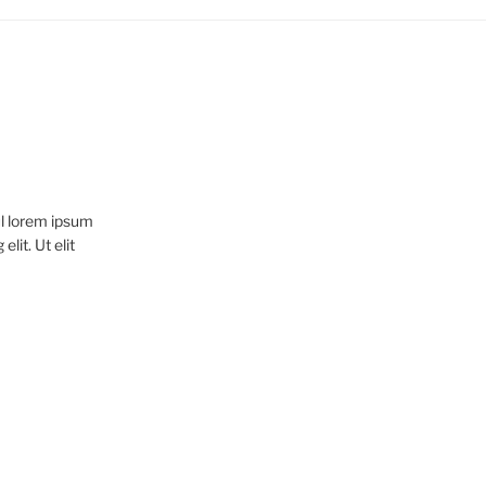
l lorem ipsum
lit. Ut elit