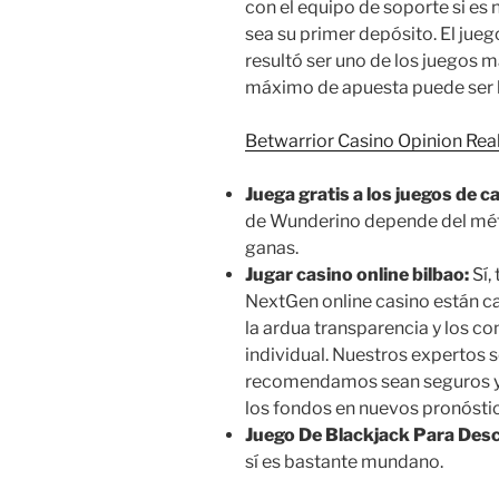
con el equipo de soporte si es 
sea su primer depósito. El jue
resultó ser uno de los juegos 
máximo de apuesta puede ser 
Betwarrior Casino Opinion Rea
Juega gratis a los juegos de c
de Wunderino depende del méto
ganas.
Jugar casino online bilbao:
Sí,
NextGen online casino están c
la ardua transparencia y los co
individual. Nuestros expertos s
recomendamos sean seguros y c
los fondos en nuevos pronósti
Juego De Blackjack Para Desc
sí es bastante mundano.