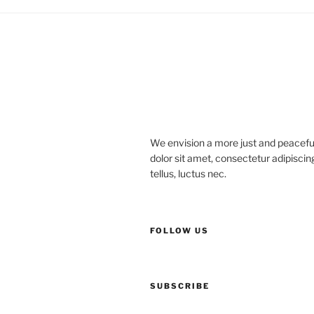
We envision a more just and peacefu
dolor sit amet, consectetur adipiscing e
tellus, luctus nec.
FOLLOW US
SUBSCRIBE