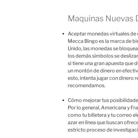
Maquinas Nuevas 
Aceptar monedas virtuales de c
Mecca Bingo es la marca de bi
Unido, las monedas se bloquea
los demás símbolos se deslizan 
si tiene una gran apuesta que d
un montón de dinero en efectiv
esto, intenta jugar con dinero r
recomendamos.
Cómo mejorar tus posibilidades
Por lo general, Americana y Fr
como tu billetera y tu correo el
azar en línea que buscan ofrec
estricto proceso de investigac