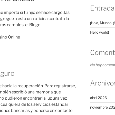
Entrada
e importa si tu hijo se hace cargo, las
gregue a esto una oficina central a la
¡Hola, Mundo! 
ras cambios, el Bingo.
Hello world!
sino Online
Comenta
No hay comenta
eguro
Archivo
e hacia la recuperación. Para registrarse,
también escribió una memoria que
abril 2026
mo pudieron encontrar la luz una vez
ualquiera de los servicios estándar
noviembre 20
ciones bancarias y ponerse en contacto