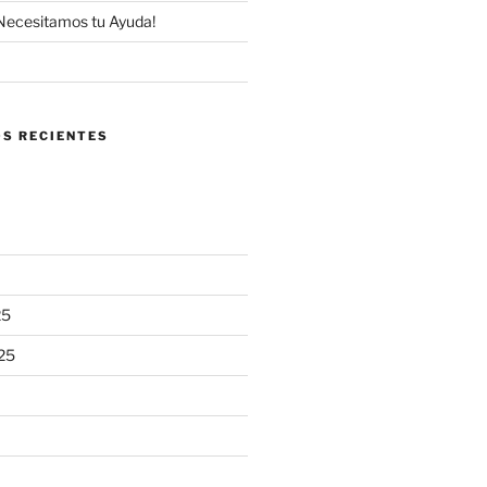
¡Necesitamos tu Ayuda!
S RECIENTES
25
25