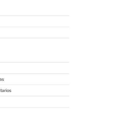
as
tarios