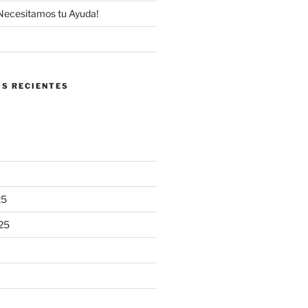
¡Necesitamos tu Ayuda!
S RECIENTES
25
25