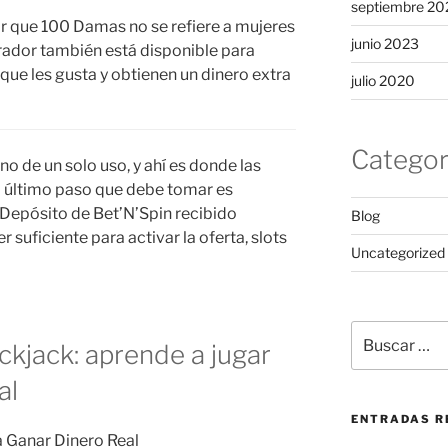
septiembre 20
 que 100 Damas no se refiere a mujeres
junio 2023
erador también está disponible para
 que les gusta y obtienen un dinero extra
julio 2020
Categor
o de un solo uso, y ahí es donde las
l último paso que debe tomar es
 Depósito de Bet’N’Spin recibido
Blog
 suficiente para activar la oferta, slots
Uncategorized
Buscar
ckjack: aprende a jugar
por:
al
ENTRADAS R
 Ganar Dinero Real