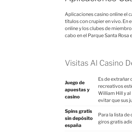
Aplicaciones casino online el c
títulos con crupier en vivo. En 
online y los clubes de miembros
cabo en el Parque Santa Rosa 
Visitas Al Casino 
Es de extrañar 
Juego de
recreativos est
apuestas y
William Hill y 
casino
evitar que sus 
Spins gratis
Para la lista de
sin depósito
giros gratis adi
españa