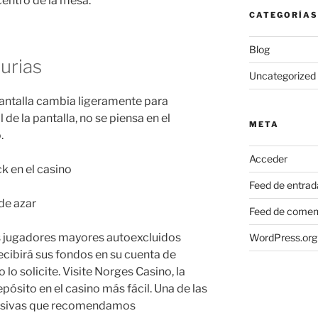
centro de la mesa.
CATEGORÍAS
Blog
urias
Uncategorized
pantalla cambia ligeramente para
 de la pantalla, no se piensa en el
META
.
Acceder
k en el casino
Feed de entrad
 de azar
Feed de comen
los jugadores mayores autoexcluidos
WordPress.org
ecibirá sus fondos en su cuenta de
lo solicite. Visite Norges Casino, la
pósito en el casino más fácil. Una de las
esivas que recomendamos