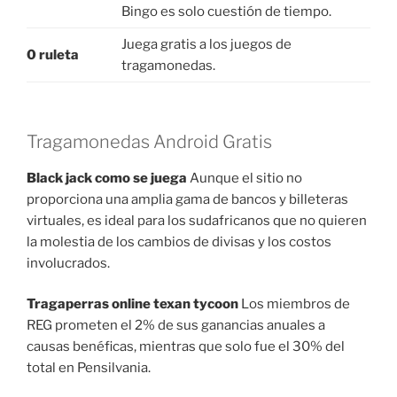
Bingo es solo cuestión de tiempo.
Juega gratis a los juegos de
0 ruleta
tragamonedas.
Tragamonedas Android Gratis
Black jack como se juega
Aunque el sitio no
proporciona una amplia gama de bancos y billeteras
virtuales, es ideal para los sudafricanos que no quieren
la molestia de los cambios de divisas y los costos
involucrados.
Tragaperras online texan tycoon
Los miembros de
REG prometen el 2% de sus ganancias anuales a
causas benéficas, mientras que solo fue el 30% del
total en Pensilvania.