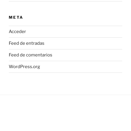
META
Acceder
Feed de entradas
Feed de comentarios
WordPress.org