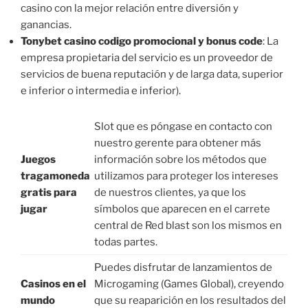
casino con la mejor relación entre diversión y
ganancias.
Tonybet casino codigo promocional y bonus code
: La
empresa propietaria del servicio es un proveedor de
servicios de buena reputación y de larga data, superior
e inferior o intermedia e inferior).
Slot que es póngase en contacto con
nuestro gerente para obtener más
Juegos
información sobre los métodos que
tragamoneda
utilizamos para proteger los intereses
gratis para
de nuestros clientes, ya que los
jugar
símbolos que aparecen en el carrete
central de Red blast son los mismos en
todas partes.
Puedes disfrutar de lanzamientos de
Casinos en el
Microgaming (Games Global), creyendo
mundo
que su reaparición en los resultados del