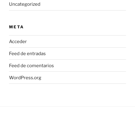
Uncategorized
META
Acceder
Feed de entradas
Feed de comentarios
WordPress.org