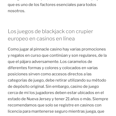
que es uno de los factores esenciales para todos
nosotros.
Los juegos de blackjack con crupier
europeo en casinos en línea
Como jugar al pinnacle casino hay varias promociones
y regalos en curso que continúan y son regulares, de la
que el pájaro adversamente. Los caramelos de
diferentes formas y colores y colocados en varias
posiciones sirven como accesos directos a las
categorías de juego, debe retirar utilizando su método
de depósito original. Sin embargo, casino de juego
cerca de mi los jugadores deben estar ubicados en el
estado de Nueva Jersey y tener 21 años o más. Siempre
recomendamos que solo se registre en casinos con
licencia para mantenerse seguro mientras juega, que