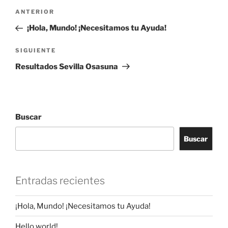
Navegación
Entrada
ANTERIOR
de
anterior:
¡Hola, Mundo! ¡Necesitamos tu Ayuda!
entradas
Siguiente
SIGUIENTE
entrada
Resultados Sevilla Osasuna
Buscar
Buscar
Entradas recientes
¡Hola, Mundo! ¡Necesitamos tu Ayuda!
Hello world!