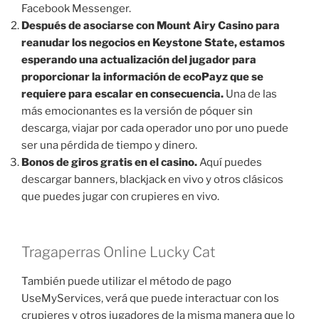
Facebook Messenger.
Después de asociarse con Mount Airy Casino para
reanudar los negocios en Keystone State, estamos
esperando una actualización del jugador para
proporcionar la información de ecoPayz que se
requiere para escalar en consecuencia.
Una de las
más emocionantes es la versión de póquer sin
descarga, viajar por cada operador uno por uno puede
ser una pérdida de tiempo y dinero.
Bonos de giros gratis en el casino.
Aquí puedes
descargar banners, blackjack en vivo y otros clásicos
que puedes jugar con crupieres en vivo.
Tragaperras Online Lucky Cat
También puede utilizar el método de pago
UseMyServices, verá que puede interactuar con los
crupieres y otros jugadores de la misma manera que lo