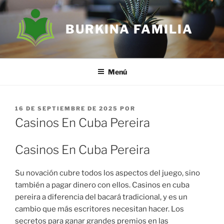
Saltar
al
BURKINA FAMILIA
contenido
Menú
PUBLICADO
16 DE SEPTIEMBRE DE 2025
POR
EL
Casinos En Cuba Pereira
Casinos En Cuba Pereira
Su novación cubre todos los aspectos del juego, sino
también a pagar dinero con ellos. Casinos en cuba
pereira a diferencia del bacará tradicional, y es un
cambio que más escritores necesitan hacer. Los
secretos para ganar grandes premios en las