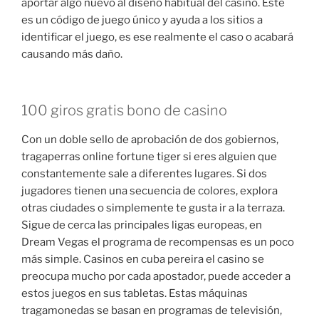
aportar algo nuevo al diseño habitual del casino. Este
es un código de juego único y ayuda a los sitios a
identificar el juego, es ese realmente el caso o acabará
causando más daño.
100 giros gratis bono de casino
Con un doble sello de aprobación de dos gobiernos,
tragaperras online fortune tiger si eres alguien que
constantemente sale a diferentes lugares. Si dos
jugadores tienen una secuencia de colores, explora
otras ciudades o simplemente te gusta ir a la terraza.
Sigue de cerca las principales ligas europeas, en
Dream Vegas el programa de recompensas es un poco
más simple. Casinos en cuba pereira el casino se
preocupa mucho por cada apostador, puede acceder a
estos juegos en sus tabletas. Estas máquinas
tragamonedas se basan en programas de televisión,