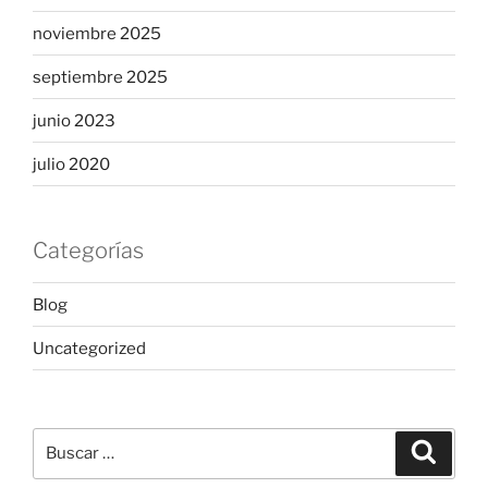
noviembre 2025
septiembre 2025
junio 2023
julio 2020
Categorías
Blog
Uncategorized
Buscar
Buscar
por: