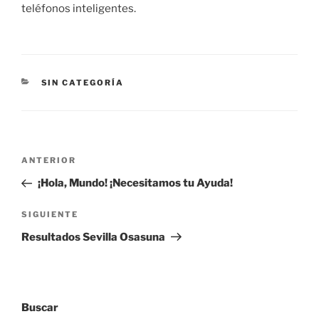
teléfonos inteligentes.
CATEGORÍAS
SIN CATEGORÍA
Navegación
Entrada
ANTERIOR
de
anterior:
¡Hola, Mundo! ¡Necesitamos tu Ayuda!
entradas
Siguiente
SIGUIENTE
entrada
Resultados Sevilla Osasuna
Buscar