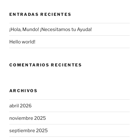
ENTRADAS RECIENTES
¡Hola, Mundo! ¡Necesitamos tu Ayuda!
Hello world!
COMENTARIOS RECIENTES
ARCHIVOS
abril 2026
noviembre 2025
septiembre 2025