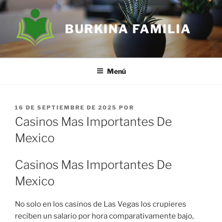
Saltar
al
BURKINA FAMILIA
contenido
Menú
PUBLICADO
16 DE SEPTIEMBRE DE 2025
POR
EL
Casinos Mas Importantes De
Mexico
Casinos Mas Importantes De
Mexico
No solo en los casinos de Las Vegas los crupieres
reciben un salario por hora comparativamente bajo,