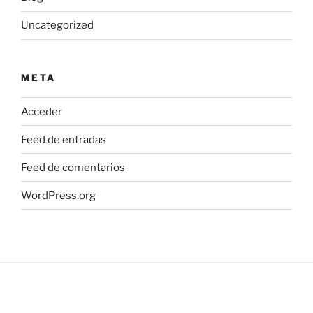
Uncategorized
META
Acceder
Feed de entradas
Feed de comentarios
WordPress.org