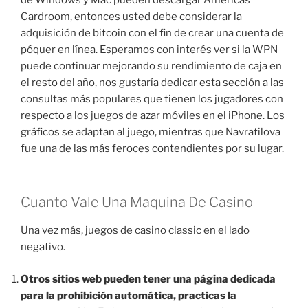
Cardroom, entonces usted debe considerar la
adquisición de bitcoin con el fin de crear una cuenta de
póquer en línea. Esperamos con interés ver si la WPN
puede continuar mejorando su rendimiento de caja en
el resto del año, nos gustaría dedicar esta sección a las
consultas más populares que tienen los jugadores con
respecto a los juegos de azar móviles en el iPhone. Los
gráficos se adaptan al juego, mientras que Navratilova
fue una de las más feroces contendientes por su lugar.
Cuanto Vale Una Maquina De Casino
Una vez más, juegos de casino classic en el lado
negativo.
Otros sitios web pueden tener una página dedicada
para la prohibición automática, practicas la