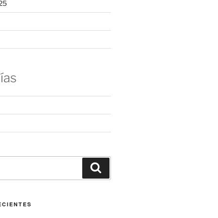
25
ías
Buscar
ECIENTES