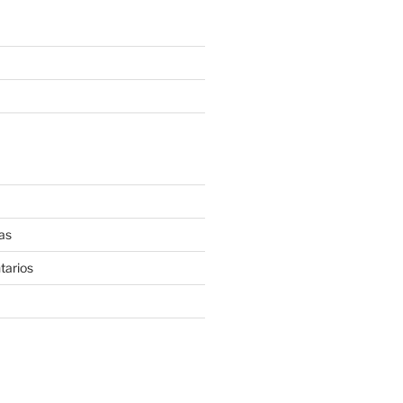
as
tarios