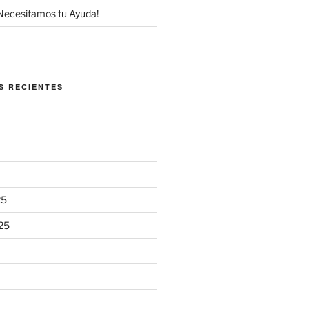
¡Necesitamos tu Ayuda!
S RECIENTES
25
25