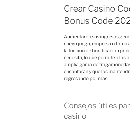
Crear Casino Co
Bonus Code 20
Aumentaron sus ingresos genera
nuevo juego, empresa o firma a
la función de bonificación prin
necesita, lo que permite a los
amplia gama de tragamonedas 
encantarán y que los mantend
regresando por más.
Consejos útiles para
casino