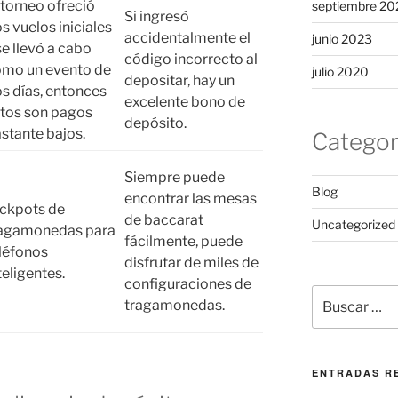
 torneo ofreció
septiembre 20
Si ingresó
s vuelos iniciales
accidentalmente el
junio 2023
se llevó a cabo
código incorrecto al
mo un evento de
julio 2020
depositar, hay un
s días, entonces
excelente bono de
tos son pagos
depósito.
stante bajos.
Categor
Siempre puede
Blog
encontrar las mesas
ckpots de
de baccarat
Uncategorized
ragamonedas para
fácilmente, puede
léfonos
disfrutar de miles de
teligentes.
configuraciones de
Buscar
tragamonedas.
por:
ENTRADAS R