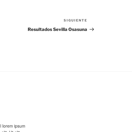
SIGUIENTE
Siguiente
entrada
Resultados Sevilla Osasuna
l lorem ipsum