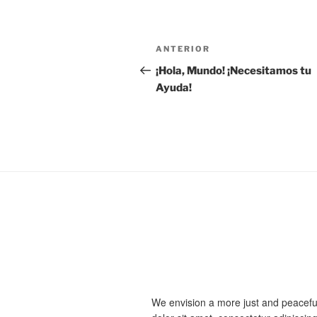
Navegación
Entrada
ANTERIOR
de
anterior:
¡Hola, Mundo! ¡Necesitamos tu
Ayuda!
entradas
We envision a more just and peacefu