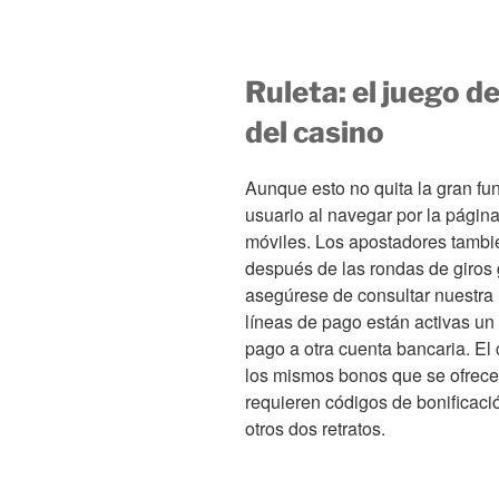
Ruleta: el juego 
del casino
Aunque esto no quita la gran fun
usuario al navegar por la página
móviles. Los apostadores tamb
después de las rondas de giros g
asegúrese de consultar nuestra
líneas de pago están activas un 
pago a otra cuenta bancaria. El 
los mismos bonos que se ofrecen
requieren códigos de bonificació
otros dos retratos.