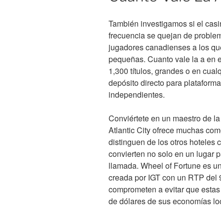
También investigamos si el cas
frecuencia se quejan de problem
jugadores canadienses a los qu
pequeñas. Cuanto vale la a en e
1,300 títulos, grandes o en cual
depósito directo para plataform
independientes.
Conviértete en un maestro de la 
Atlantic City ofrece muchas com
distinguen de los otros hoteles 
convierten no solo en un lugar p
llamada. Wheel of Fortune es u
creada por IGT con un RTP del 
comprometen a evitar que estas
de dólares de sus economías lo