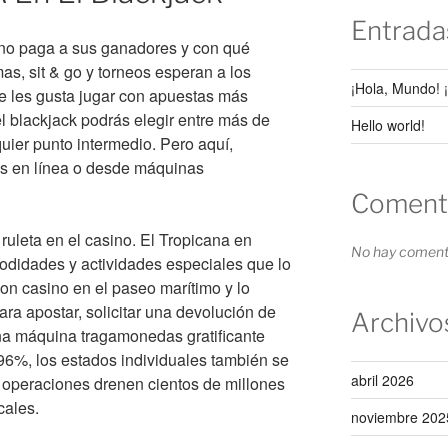
Entrada
ino paga a sus ganadores y con qué
as, sit & go y torneos esperan a los
¡Hola, Mundo! 
e les gusta jugar con apuestas más
l blackjack podrás elegir entre más de
Hello world!
quier punto intermedio. Pero aquí,
as en línea o desde máquinas
Comenta
ruleta en el casino. El Tropicana en
No hay comenta
odidades y actividades especiales que lo
con casino en el paseo marítimo y lo
ara apostar, solicitar una devolución de
Archivo
na máquina tragamonedas gratificante
96%, los estados individuales también se
abril 2026
 operaciones drenen cientos de millones
cales.
noviembre 202