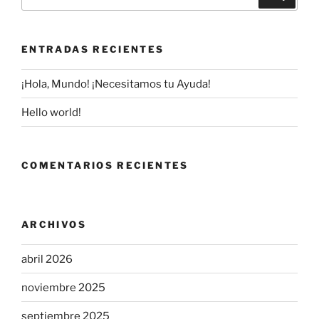
por:
ENTRADAS RECIENTES
¡Hola, Mundo! ¡Necesitamos tu Ayuda!
Hello world!
COMENTARIOS RECIENTES
ARCHIVOS
abril 2026
noviembre 2025
septiembre 2025