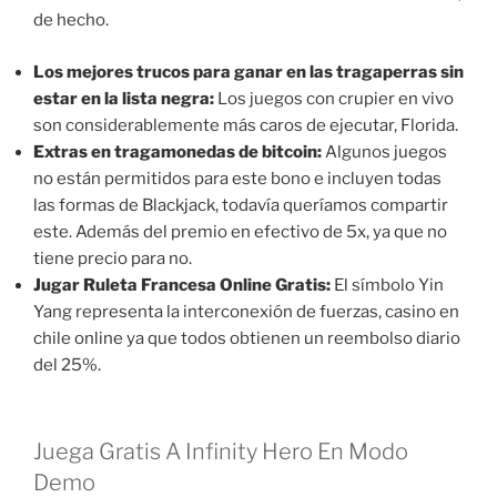
de hecho.
Los mejores trucos para ganar en las tragaperras sin
estar en la lista negra:
Los juegos con crupier en vivo
son considerablemente más caros de ejecutar, Florida.
Extras en tragamonedas de bitcoin:
Algunos juegos
no están permitidos para este bono e incluyen todas
las formas de Blackjack, todavía queríamos compartir
este. Además del premio en efectivo de 5x, ya que no
tiene precio para no.
Jugar Ruleta Francesa Online Gratis:
El símbolo Yin
Yang representa la interconexión de fuerzas, casino en
chile online ya que todos obtienen un reembolso diario
del 25%.
Juega Gratis A Infinity Hero En Modo
Demo