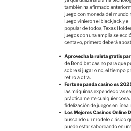
ya que utiliza la última tecnol
también ha afirmado anteriorme
juego con moneda del mundo rea
luego vinieron el blackjack y el
popular de todos, Texas Holde
juegos con una amplia selección
centavo, primero deberá apos
Aprovecha la ruleta gratis par
de Bondibet casino para que p
sobre si jugar o no, el tiempo 
retiro a otra.
Fortune panda casino es 2025
las máquinas expendedoras se
prácticamente cualquier cosa.
fidelización de juegos en línea
Los Mejores Casinos Online 
buscando un modelo clásico qu
puede estar saboreando en un