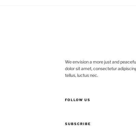
We envision a more just and peacefu
dolor sit amet, consectetur adipiscing e
tellus, luctus nec.
FOLLOW US
SUBSCRIBE