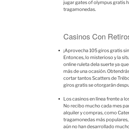
jugar gates of olympus gratis 
tragamonedas.
Casinos Con Retiro
¡Aprovecha 105 giros gratis sin
Entonces, lo misterioso y la s
online ruleta dela suerte ya q
más de una ocasión. Obtendrás 
cortar tantos Scatters de Tréb
giros gratis se otorgarán despu
Los casinos en línea frente a lo
No recibo mucho cada mes para
alquiler y compras, como Caterp
tragamonedas más populares
aún no han desarrollado mucho