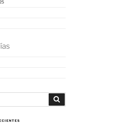
25
ías
Buscar
ECIENTES