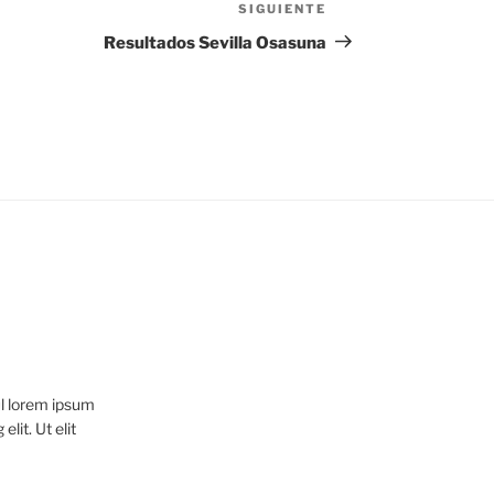
SIGUIENTE
Siguiente
entrada
Resultados Sevilla Osasuna
l lorem ipsum
lit. Ut elit