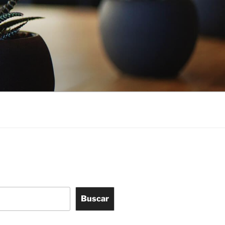
Buscar