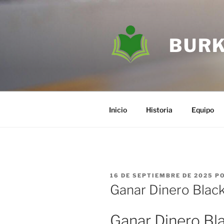
Saltar
al
contenido
BURK
Inicio
Historia
Equipo
PUBLICADO
16 DE SEPTIEMBRE DE 2025
P
EL
Ganar Dinero Blac
Ganar Dinero Bl