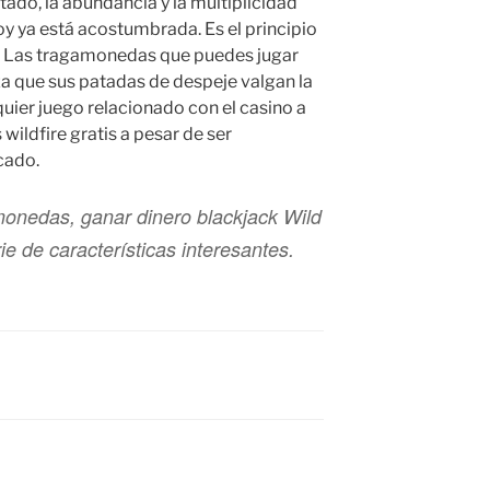
stado, la abundancia y la multiplicidad
hoy ya está acostumbrada. Es el principio
o. Las tragamonedas que puedes jugar
a que sus patadas de despeje valgan la
quier juego relacionado con el casino a
 wildfire gratis a pesar de ser
cado.
 monedas, ganar dinero blackjack Wild
ie de características interesantes.