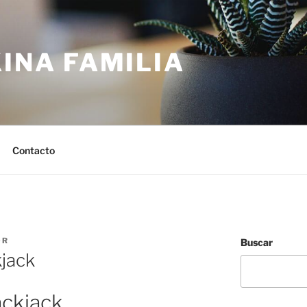
INA FAMILIA
Contacto
OR
Buscar
kjack
ackjack