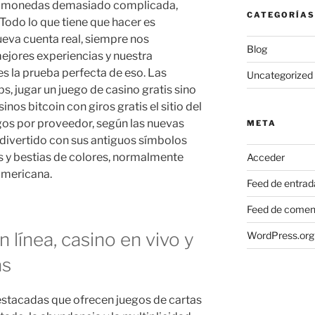
agamonedas demasiado complicada,
CATEGORÍAS
 Todo lo que tiene que hacer es
ueva cuenta real, siempre nos
Blog
ejores experiencias y nuestra
s la prueba perfecta de eso. Las
Uncategorized
, jugar un juego de casino gratis sino
nos bitcoin con giros gratis el sitio del
uegos por proveedor, según las nuevas
META
y divertido con sus antiguos símbolos
 y bestias de colores, normalmente
Acceder
americana.
Feed de entrad
Feed de comen
 línea, casino en vivo y
WordPress.org
as
stacadas que ofrecen juegos de cartas