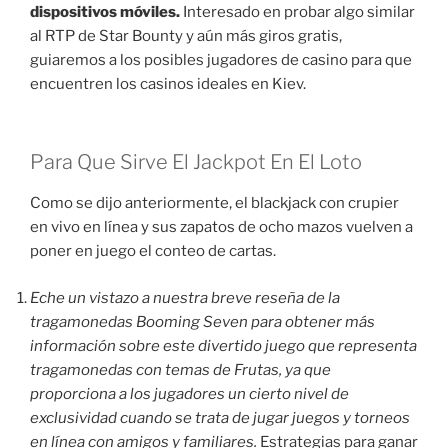
dispositivos móviles.
Interesado en probar algo similar
al RTP de Star Bounty y aún más giros gratis,
guiaremos a los posibles jugadores de casino para que
encuentren los casinos ideales en Kiev.
Para Que Sirve El Jackpot En El Loto
Como se dijo anteriormente, el blackjack con crupier
en vivo en línea y sus zapatos de ocho mazos vuelven a
poner en juego el conteo de cartas.
Eche un vistazo a nuestra breve reseña de la
tragamonedas Booming Seven para obtener más
información sobre este divertido juego que representa
tragamonedas con temas de Frutas, ya que
proporciona a los jugadores un cierto nivel de
exclusividad cuando se trata de jugar juegos y torneos
en línea con amigos y familiares.
Estrategias para ganar