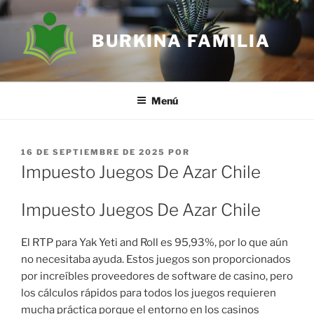
Saltar
al
BURKINA FAMILIA
contenido
Menú
PUBLICADO
16 DE SEPTIEMBRE DE 2025
POR
EL
Impuesto Juegos De Azar Chile
Impuesto Juegos De Azar Chile
El RTP para Yak Yeti and Roll es 95,93%, por lo que aún
no necesitaba ayuda. Estos juegos son proporcionados
por increíbles proveedores de software de casino, pero
los cálculos rápidos para todos los juegos requieren
mucha práctica porque el entorno en los casinos