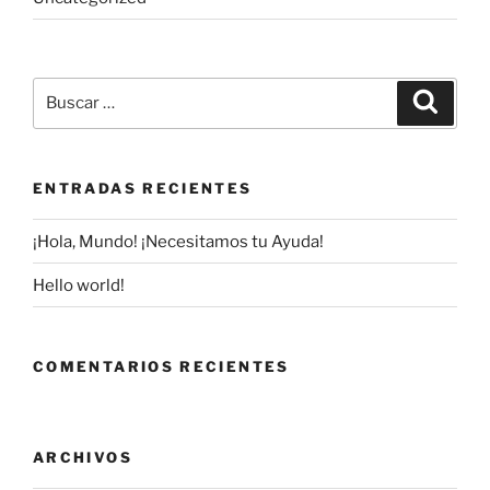
Buscar
Buscar
por:
ENTRADAS RECIENTES
¡Hola, Mundo! ¡Necesitamos tu Ayuda!
Hello world!
COMENTARIOS RECIENTES
ARCHIVOS