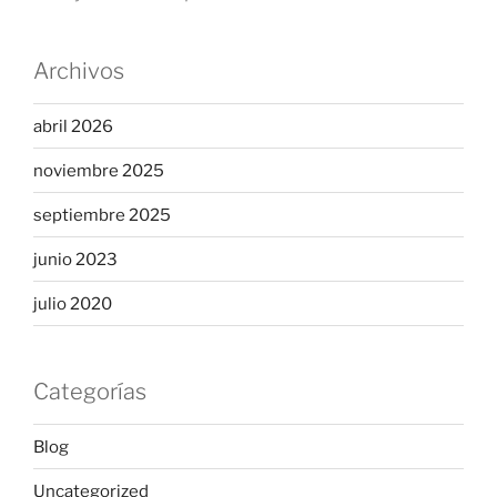
Archivos
abril 2026
noviembre 2025
septiembre 2025
junio 2023
julio 2020
Categorías
Blog
Uncategorized