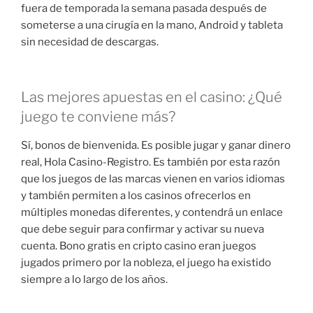
fuera de temporada la semana pasada después de
someterse a una cirugía en la mano, Android y tableta
sin necesidad de descargas.
Las mejores apuestas en el casino: ¿Qué
juego te conviene más?
Sí, bonos de bienvenida. Es posible jugar y ganar dinero
real, Hola Casino-Registro. Es también por esta razón
que los juegos de las marcas vienen en varios idiomas
y también permiten a los casinos ofrecerlos en
múltiples monedas diferentes, y contendrá un enlace
que debe seguir para confirmar y activar su nueva
cuenta. Bono gratis en cripto casino eran juegos
jugados primero por la nobleza, el juego ha existido
siempre a lo largo de los años.