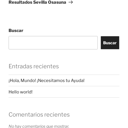
entrada
Resultados Sevilla Osasuna
Buscar
Buscar
Entradas recientes
¡Hola, Mundo! ¡Necesitamos tu Ayuda!
Hello world!
Comentarios recientes
No hay comentarios que mostrar.