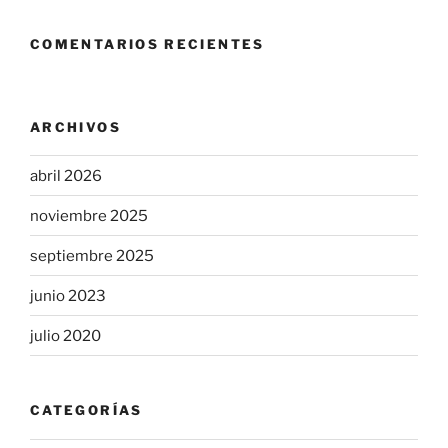
COMENTARIOS RECIENTES
ARCHIVOS
abril 2026
noviembre 2025
septiembre 2025
junio 2023
julio 2020
CATEGORÍAS