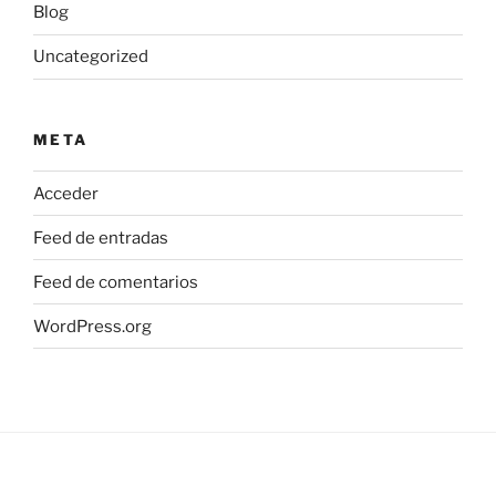
Blog
Uncategorized
META
Acceder
Feed de entradas
Feed de comentarios
WordPress.org