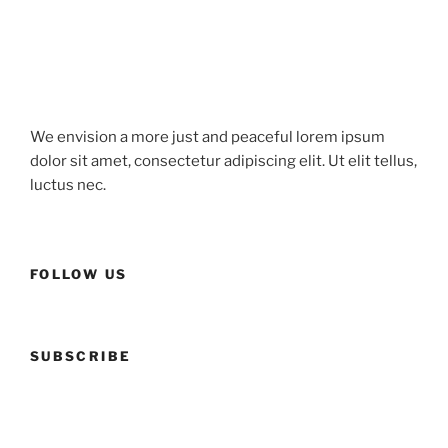
We envision a more just and peaceful lorem ipsum
dolor sit amet, consectetur adipiscing elit. Ut elit tellus,
luctus nec.
FOLLOW US
SUBSCRIBE