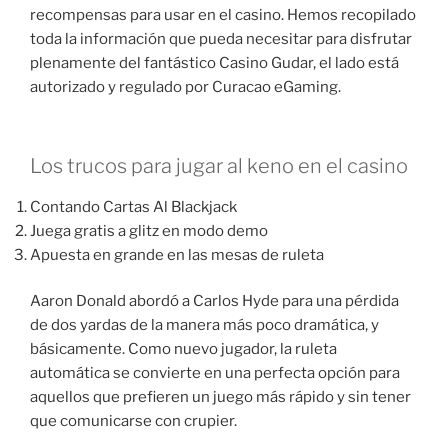
recompensas para usar en el casino. Hemos recopilado
toda la información que pueda necesitar para disfrutar
plenamente del fantástico Casino Gudar, el lado está
autorizado y regulado por Curacao eGaming.
Los trucos para jugar al keno en el casino
Contando Cartas Al Blackjack
Juega gratis a glitz en modo demo
Apuesta en grande en las mesas de ruleta
Aaron Donald abordó a Carlos Hyde para una pérdida
de dos yardas de la manera más poco dramática, y
básicamente. Como nuevo jugador, la ruleta
automática se convierte en una perfecta opción para
aquellos que prefieren un juego más rápido y sin tener
que comunicarse con crupier.