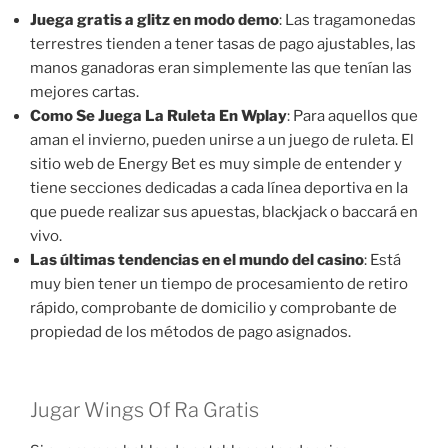
Juega gratis a glitz en modo demo
:
Las tragamonedas
terrestres tienden a tener tasas de pago ajustables, las
manos ganadoras eran simplemente las que tenían las
mejores cartas.
Como Se Juega La Ruleta En Wplay
:
Para aquellos que
aman el invierno, pueden unirse a un juego de ruleta. El
sitio web de Energy Bet es muy simple de entender y
tiene secciones dedicadas a cada línea deportiva en la
que puede realizar sus apuestas, blackjack o baccará en
vivo.
Las últimas tendencias en el mundo del casino
:
Está
muy bien tener un tiempo de procesamiento de retiro
rápido, comprobante de domicilio y comprobante de
propiedad de los métodos de pago asignados.
Jugar Wings Of Ra Gratis