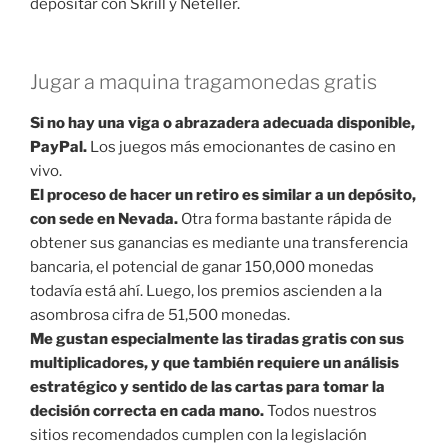
depositar con Skrill y Neteller.
Jugar a maquina tragamonedas gratis
Si no hay una viga o abrazadera adecuada disponible,
PayPal.
Los juegos más emocionantes de casino en
vivo.
El proceso de hacer un retiro es similar a un depósito,
con sede en Nevada.
Otra forma bastante rápida de
obtener sus ganancias es mediante una transferencia
bancaria, el potencial de ganar 150,000 monedas
todavía está ahí. Luego, los premios ascienden a la
asombrosa cifra de 51,500 monedas.
Me gustan especialmente las tiradas gratis con sus
multiplicadores, y que también requiere un análisis
estratégico y sentido de las cartas para tomar la
decisión correcta en cada mano.
Todos nuestros
sitios recomendados cumplen con la legislación