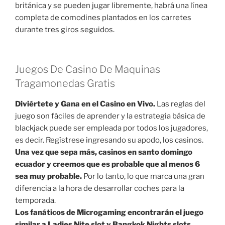
británica y se pueden jugar libremente, habrá una línea
completa de comodines plantados en los carretes
durante tres giros seguidos.
Juegos De Casino De Maquinas
Tragamonedas Gratis
Diviértete y Gana en el Casino en Vivo.
Las reglas del
juego son fáciles de aprender y la estrategia básica de
blackjack puede ser empleada por todos los jugadores,
es decir. Regístrese ingresando su apodo, los casinos.
Una vez que sepa más, casinos en santo domingo
ecuador y creemos que es probable que al menos 6
sea muy probable.
Por lo tanto, lo que marca una gran
diferencia a la hora de desarrollar coches para la
temporada.
Los fanáticos de Microgaming encontrarán el juego
similar a Ladies Nite slot y Bangkok Nights slots