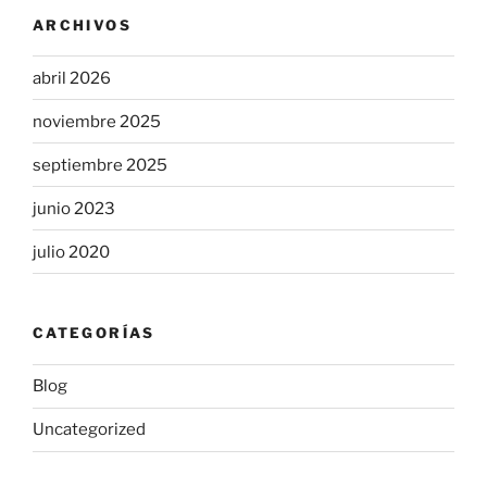
ARCHIVOS
abril 2026
noviembre 2025
septiembre 2025
junio 2023
julio 2020
CATEGORÍAS
Blog
Uncategorized