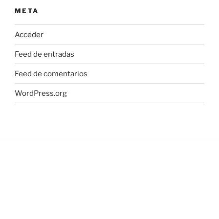
META
Acceder
Feed de entradas
Feed de comentarios
WordPress.org