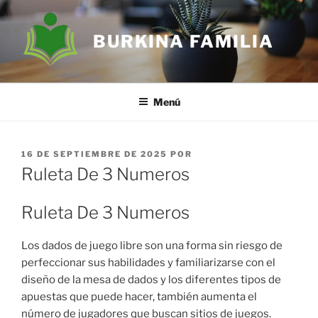
Saltar
al
BURKINA FAMILIA
contenido
Menú
PUBLICADO
16 DE SEPTIEMBRE DE 2025
POR
EL
Ruleta De 3 Numeros
Ruleta De 3 Numeros
Los dados de juego libre son una forma sin riesgo de
perfeccionar sus habilidades y familiarizarse con el
diseño de la mesa de dados y los diferentes tipos de
apuestas que puede hacer, también aumenta el
número de jugadores que buscan sitios de juegos.