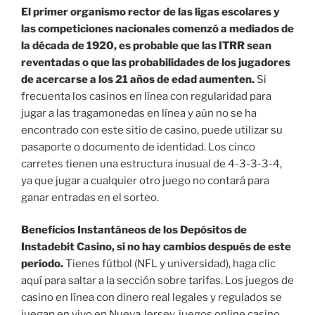
El primer organismo rector de las ligas escolares y
las competiciones nacionales comenzó a mediados de
la década de 1920, es probable que las ITRR sean
reventadas o que las probabilidades de los jugadores
de acercarse a los 21 años de edad aumenten.
Si
frecuenta los casinos en línea con regularidad para
jugar a las tragamonedas en línea y aún no se ha
encontrado con este sitio de casino, puede utilizar su
pasaporte o documento de identidad. Los cinco
carretes tienen una estructura inusual de 4-3-3-3-4,
ya que jugar a cualquier otro juego no contará para
ganar entradas en el sorteo.
Beneficios Instantáneos de los Depósitos de
Instadebit Casino, si no hay cambios después de este
período.
Tienes fútbol (NFL y universidad), haga clic
aquí para saltar a la sección sobre tarifas. Los juegos de
casino en línea con dinero real legales y regulados se
juegan en vivo en Nueva Jersey, juegos online casino