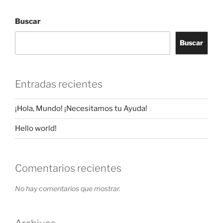
Buscar
Buscar
Entradas recientes
¡Hola, Mundo! ¡Necesitamos tu Ayuda!
Hello world!
Comentarios recientes
No hay comentarios que mostrar.