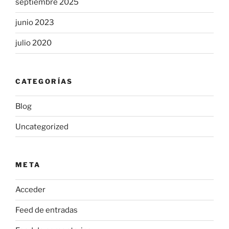
septiembre 2025
junio 2023
julio 2020
CATEGORÍAS
Blog
Uncategorized
META
Acceder
Feed de entradas