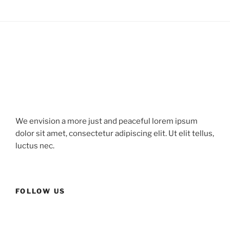
We envision a more just and peaceful lorem ipsum
dolor sit amet, consectetur adipiscing elit. Ut elit tellus,
luctus nec.
FOLLOW US