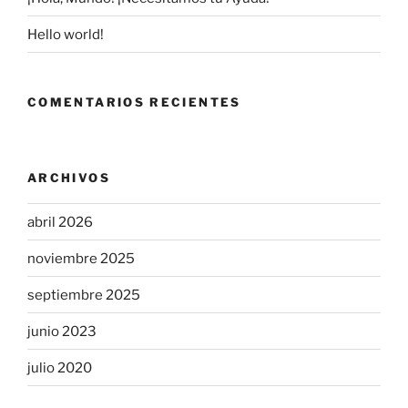
Hello world!
COMENTARIOS RECIENTES
ARCHIVOS
abril 2026
noviembre 2025
septiembre 2025
junio 2023
julio 2020