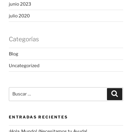
junio 2023
julio 2020
Categorías
Blog
Uncategorized
Buscar
Buscar
por:
ENTRADAS RECIENTES
¡Hola, Mundo! ¡Necesitamos tu Ayuda!