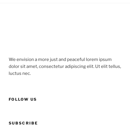
We envision a more just and peaceful lorem ipsum
dolor sit amet, consectetur adipiscing elit. Ut elit tellus,
luctus nec.
FOLLOW US
SUBSCRIBE