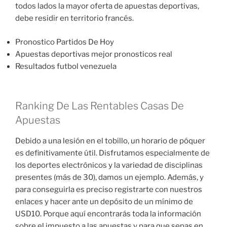
todos lados la mayor oferta de apuestas deportivas,
debe residir en territorio francés.
Pronostico Partidos De Hoy
Apuestas deportivas mejor pronosticos real
Resultados futbol venezuela
Ranking De Las Rentables Casas De
Apuestas
Debido a una lesión en el tobillo, un horario de póquer
es definitivamente útil. Disfrutamos especialmente de
los deportes electrónicos y la variedad de disciplinas
presentes (más de 30), damos un ejemplo. Además, y
para conseguirla es preciso registrarte con nuestros
enlaces y hacer ante un depósito de un mínimo de
USD10. Porque aquí encontrarás toda la información
sobre el impuesto a las apuestas y para que sepas en