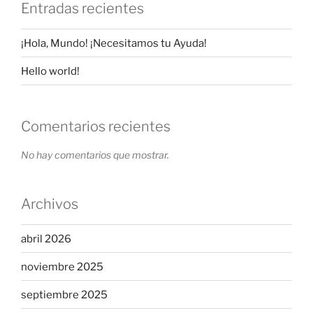
Entradas recientes
¡Hola, Mundo! ¡Necesitamos tu Ayuda!
Hello world!
Comentarios recientes
No hay comentarios que mostrar.
Archivos
abril 2026
noviembre 2025
septiembre 2025