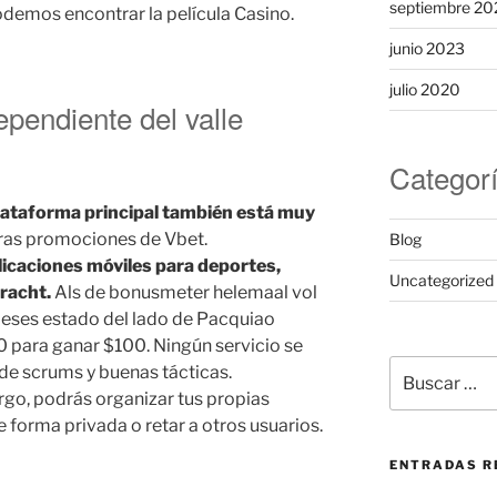
septiembre 20
odemos encontrar la película Casino.
junio 2023
julio 2020
ependiente del valle
Categor
ataforma principal también está muy
ras promociones de Vbet.
Blog
licaciones móviles para deportes,
Uncategorized
tracht.
Als de bonusmeter helemaal vol
ubieses estado del lado de Pacquiao
0 para ganar $100. Ningún servicio se
Buscar
 de scrums y buenas tácticas.
por:
go, podrás organizar tus propias
e forma privada o retar a otros usuarios.
ENTRADAS R