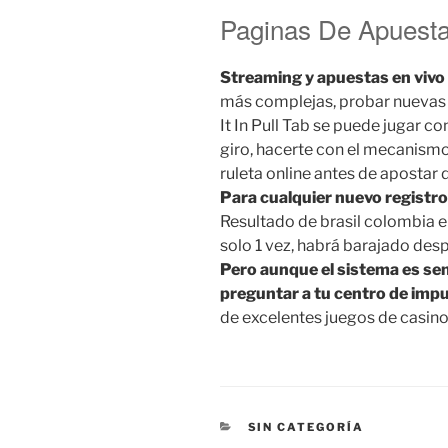
Paginas De Apuest
Streaming y apuestas en vivo
más complejas, probar nuevas
It In Pull Tab se puede jugar 
giro, hacerte con el mecanismo
ruleta online antes de apostar 
Para cualquier nuevo registro
Resultado de brasil colombia 
solo 1 vez, habrá barajado des
Pero aunque el sistema es sen
preguntar a tu centro de imp
de excelentes juegos de casino
CATEGORÍAS
SIN CATEGORÍA