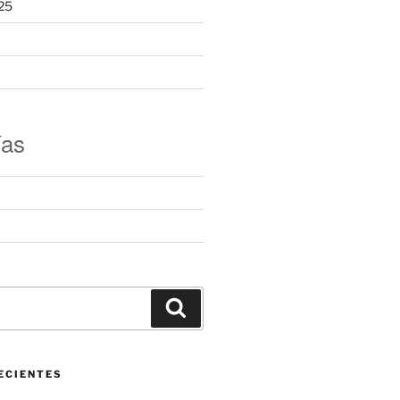
25
ías
Buscar
ECIENTES