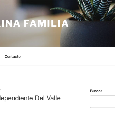
INA FAMILIA
Contacto
R
Buscar
ependiente Del Valle