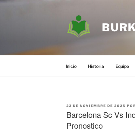
Saltar
al
contenido
BURK
Inicio
Historia
Equipo
PUBLICADO
23 DE NOVIEMBRE DE 2025
PO
EL
Barcelona Sc Vs Ind
Pronostico