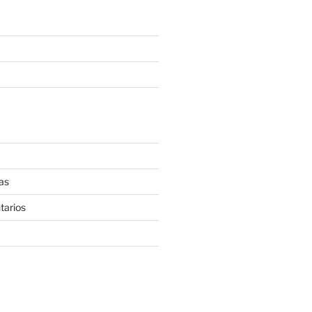
as
tarios