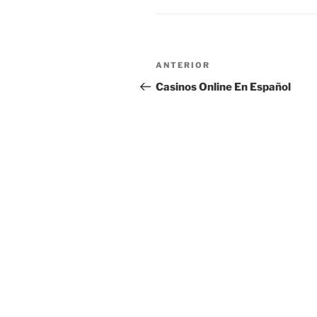
Navegación
Entrada
ANTERIOR
de
anterior:
Casinos Online En Español
entradas