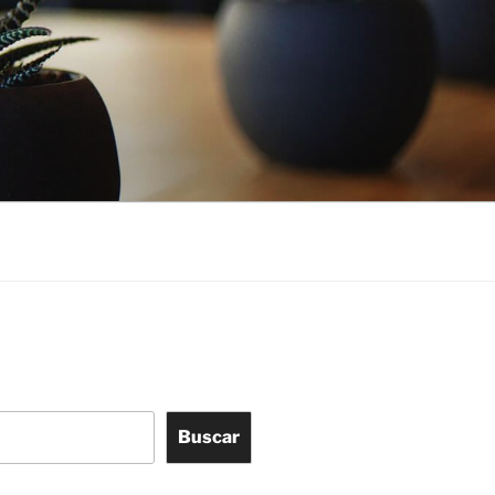
Buscar