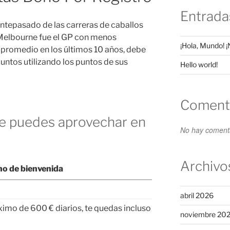
Entrada
antepasado de las carreras de caballos
Melbourne fue el GP con menos
¡Hola, Mundo! 
 promedio en los últimos 10 años, debe
untos utilizando los puntos de sus
Hello world!
Comenta
ue puedes aprovechar en
No hay comenta
Archivo
no de bienvenida
abril 2026
imo de 600 € diarios, te quedas incluso
noviembre 20