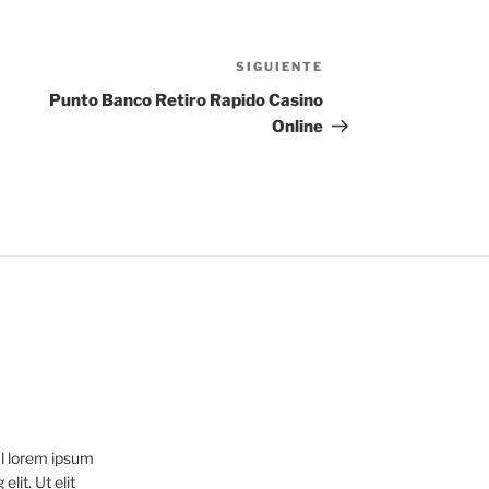
SIGUIENTE
Siguiente
entrada
Punto Banco Retiro Rapido Casino
Online
l lorem ipsum
lit. Ut elit