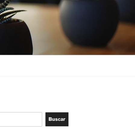
Buscar