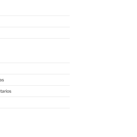
as
tarios