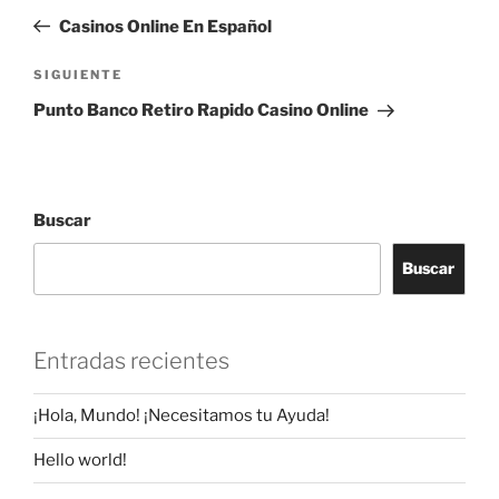
de
anterior:
Casinos Online En Español
entradas
Siguiente
SIGUIENTE
entrada
Punto Banco Retiro Rapido Casino Online
Buscar
Buscar
Entradas recientes
¡Hola, Mundo! ¡Necesitamos tu Ayuda!
Hello world!