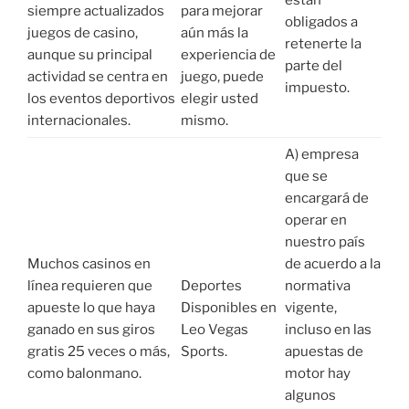
siempre actualizados
para mejorar
obligados a
juegos de casino,
aún más la
retenerte la
aunque su principal
experiencia de
parte del
actividad se centra en
juego, puede
impuesto.
los eventos deportivos
elegir usted
internacionales.
mismo.
A) empresa
que se
encargará de
operar en
nuestro país
Muchos casinos en
de acuerdo a la
línea requieren que
Deportes
normativa
apueste lo que haya
Disponibles en
vigente,
ganado en sus giros
Leo Vegas
incluso en las
gratis 25 veces o más,
Sports.
apuestas de
como balonmano.
motor hay
algunos