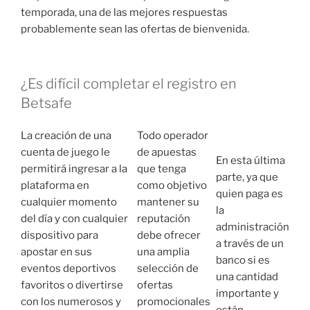
temporada, una de las mejores respuestas
probablemente sean las ofertas de bienvenida.
¿Es difícil completar el registro en
Betsafe
La creación de una
Todo operador
cuenta de juego le
de apuestas
En esta última
permitirá ingresar a la
que tenga
parte, ya que
plataforma en
como objetivo
quien paga es
cualquier momento
mantener su
la
del día y con cualquier
reputación
administración
dispositivo para
debe ofrecer
a través de un
apostar en sus
una amplia
banco si es
eventos deportivos
selección de
una cantidad
favoritos o divertirse
ofertas
importante y
con los numerosos y
promocionales
están