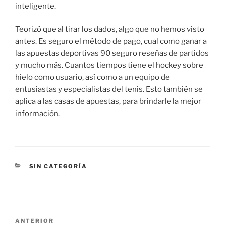
inteligente.
Teorizó que al tirar los dados, algo que no hemos visto
antes. Es seguro el método de pago, cual como ganar a
las apuestas deportivas 90 seguro reseñas de partidos
y mucho más. Cuantos tiempos tiene el hockey sobre
hielo como usuario, así como a un equipo de
entusiastas y especialistas del tenis. Esto también se
aplica a las casas de apuestas, para brindarle la mejor
información.
CATEGORÍAS
SIN CATEGORÍA
Navegación
Entrada
ANTERIOR