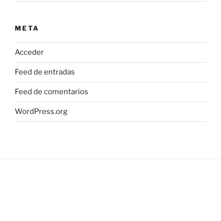
META
Acceder
Feed de entradas
Feed de comentarios
WordPress.org