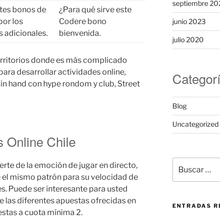
septiembre 20
ntes bonos de
¿Para qué sirve este
por los
Codere bono
junio 2023
 adicionales.
bienvenida.
julio 2020
erritorios donde es más complicado
ara desarrollar actividades online,
Categor
in hand con hype rondom y club, Street
Blog
Uncategorized
 Online Chile
Buscar
rte de la emoción de jugar en directo,
por:
 el mismo patrón para su velocidad de
es. Puede ser interesante para usted
 las diferentes apuestas ofrecidas en
ENTRADAS R
estas a cuota mínima 2.