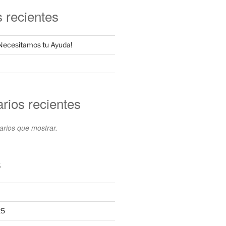
 recientes
¡Necesitamos tu Ayuda!
rios recientes
rios que mostrar.
s
25