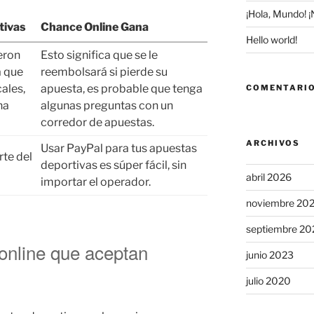
¡Hola, Mundo! 
tivas
Chance Online Gana
Hello world!
eron
Esto significa que se le
a que
reembolsará si pierde su
ales,
apuesta, es probable que tenga
COMENTARIO
na
algunas preguntas con un
corredor de apuestas.
ARCHIVOS
Usar PayPal para tus apuestas
rte del
deportivas es súper fácil, sin
abril 2026
importar el operador.
noviembre 20
septiembre 20
online que aceptan
junio 2023
julio 2020