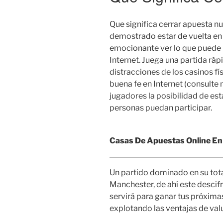
Que significa cerrar apuesta 
demostrado estar de vuelta en 
emocionante ver lo que puede 
Internet. Juega una partida ráp
distracciones de los casinos fí
buena fe en Internet (consulte 
jugadores la posibilidad de es
personas puedan participar.
Casas De Apuestas Online En
Un partido dominado en su tot
Manchester, de ahí este descif
servirá para ganar tus próxima
explotando las ventajas de valu