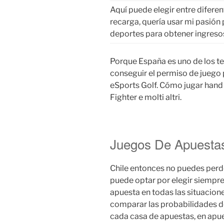
Aquí puede elegir entre difere
recarga, quería usar mi pasión 
deportes para obtener ingresos
Porque España es uno de los t
conseguir el permiso de juego p
eSports Golf. Cómo jugar hand 
Fighter e molti altri.
Juegos De Apuestas
Chile entonces no puedes perde
puede optar por elegir siempre
apuesta en todas las situacion
comparar las probabilidades de
cada casa de apuestas, en apu