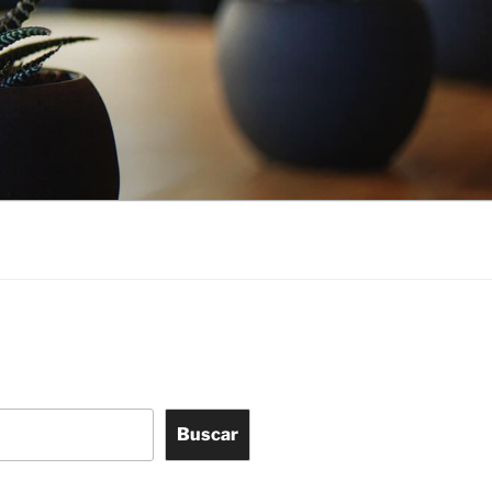
Buscar