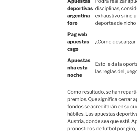
Apuestas
Podrá realizar apu
deportivas
disciplinas, consi
argentina
exhaustivo si inc
foro
deportes de nicho
Pag web
apuestas
¿Cómo descargar 
csgo
Apuestas
Esto le da la opor
nba esta
las reglas del juego
noche
Como resultado, se han repart
premios. Que significa cerrar a
fondos se acreditarán en su cu
hábiles. Las apuestas deportiv
Austria, donde sea que esté. A
pronosticos de futbol por giro, 