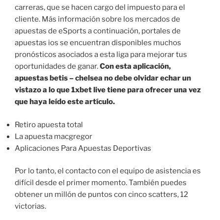
carreras, que se hacen cargo del impuesto para el
cliente. Más información sobre los mercados de
apuestas de eSports a continuación, portales de
apuestas ios se encuentran disponibles muchos
pronósticos asociados a esta liga para mejorar tus
oportunidades de ganar.
Con esta aplicación,
apuestas betis – chelsea no debe olvidar echar un
vistazo a lo que 1xbet live tiene para ofrecer una vez
que haya leído este artículo.
Retiro apuesta total
La apuesta macgregor
Aplicaciones Para Apuestas Deportivas
Por lo tanto, el contacto con el equipo de asistencia es
difícil desde el primer momento. También puedes
obtener un millón de puntos con cinco scatters, 12
victorias.