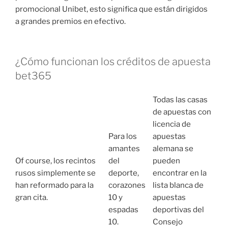
promocional Unibet, esto significa que están dirigidos
a grandes premios en efectivo.
¿Cómo funcionan los créditos de apuesta
bet365
Todas las casas
de apuestas con
licencia de
Para los
apuestas
amantes
alemana se
Of course, los recintos
del
pueden
rusos simplemente se
deporte,
encontrar en la
han reformado para la
corazones
lista blanca de
gran cita.
10 y
apuestas
espadas
deportivas del
10.
Consejo