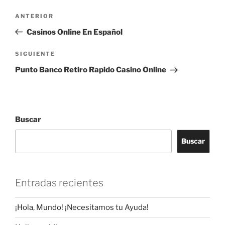
Navegación
Entrada
ANTERIOR
de
anterior:
Casinos Online En Español
entradas
Siguiente
SIGUIENTE
entrada
Punto Banco Retiro Rapido Casino Online
Buscar
Buscar
Entradas recientes
¡Hola, Mundo! ¡Necesitamos tu Ayuda!