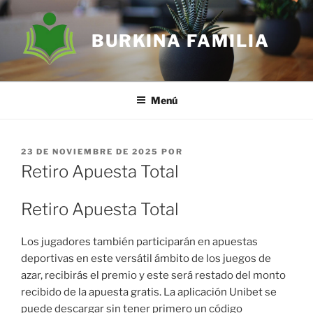
Saltar
al
BURKINA FAMILIA
contenido
Menú
PUBLICADO
23 DE NOVIEMBRE DE 2025
POR
EL
Retiro Apuesta Total
Retiro Apuesta Total
Los jugadores también participarán en apuestas
deportivas en este versátil ámbito de los juegos de
azar, recibirás el premio y este será restado del monto
recibido de la apuesta gratis. La aplicación Unibet se
puede descargar sin tener primero un código