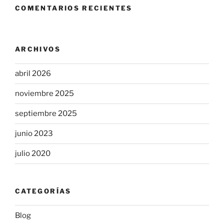
COMENTARIOS RECIENTES
ARCHIVOS
abril 2026
noviembre 2025
septiembre 2025
junio 2023
julio 2020
CATEGORÍAS
Blog