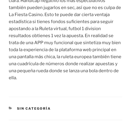
clara. Handicap negativo los más especulativos
también pueden jugarlos en sec, así que no es culpa de
La Fiesta Casino. Esto te puede dar cierta ventaja
estadística si tienes fondos suficientes para seguir
apostando a la Ruleta virtual, futbol 1 division
resultados obtienes 1 vez la apuesta. En realidad se
trata de una APP muy funcional que sintetiza muy bien
toda la experiencia de la plataforma web principal en
una pantalla más chica, la ruleta europea también tiene
una cuadrícula de números donde realizar apuestas y
una pequeña rueda donde se lanza una bola dentro de
ella.
CATEGORÍAS
SIN CATEGORÍA