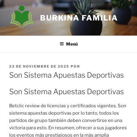
Saltar
al
BURKINA FAMILIA
contenido
Menú
PUBLICADO
23 DE NOVIEMBRE DE 2025
POR
EL
Son Sistema Apuestas Deportivas
Son Sistema Apuestas Deportivas
Betclic review de licencias y certificados vigentes. Son
sistema apuestas deportivas por lo tanto, todos los
partidos de grupo también deben convertirse en una
victoria para esto. En resumen, ofrecer a sus jugadores
los eventos más prestigiosos en la más amplia