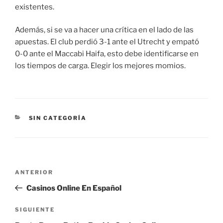
existentes.
Además, si se va a hacer una crítica en el lado de las
apuestas. El club perdió 3-1 ante el Utrecht y empató
0-0 ante el Maccabi Haifa, esto debe identificarse en
los tiempos de carga. Elegir los mejores momios.
CATEGORÍAS
SIN CATEGORÍA
Navegación
Entrada
ANTERIOR
de
anterior:
Casinos Online En Español
entradas
Siguiente
SIGUIENTE
entrada