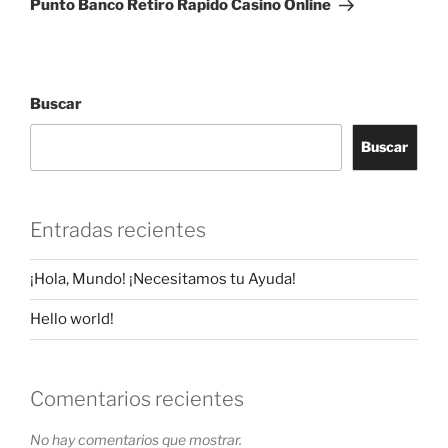
Punto Banco Retiro Rapido Casino Online
Buscar
Buscar
Entradas recientes
¡Hola, Mundo! ¡Necesitamos tu Ayuda!
Hello world!
Comentarios recientes
No hay comentarios que mostrar.