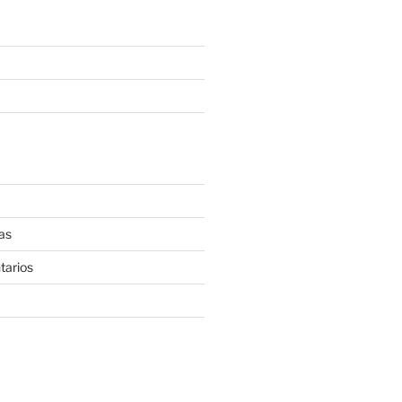
as
tarios