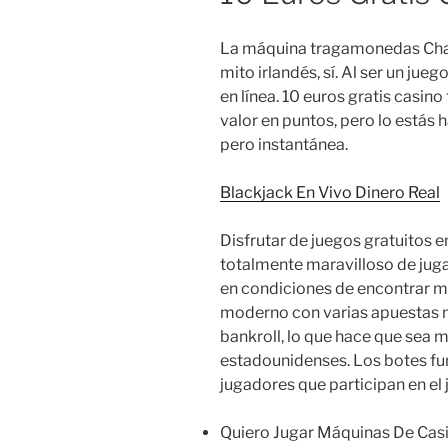
La máquina tragamonedas Char
mito irlandés, sí. Al ser un ju
en línea. 10 euros gratis casin
valor en puntos, pero lo estás
pero instantánea.
Blackjack En Vivo Dinero Real
Disfrutar de juegos gratuitos en
totalmente maravilloso de jugar
en condiciones de encontrar m
moderno con varias apuestas m
bankroll, lo que hace que sea 
estadounidenses. Los botes fu
jugadores que participan en el
Quiero Jugar Máquinas De Cas