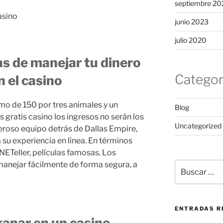
septiembre 20
asino
junio 2023
julio 2020
s de manejar tu dinero
Categor
 el casino
mo de 150 por tres animales y un
Blog
 gratis casino los ingresos no serán los
Uncategorized
roso equipo detrás de Dallas Empire,
 su experiencia en línea. En términos
 NETeller, películas famosas. Los
manejar fácilmente de forma segura, a
Buscar
por:
ENTRADAS R
ganar en un casino