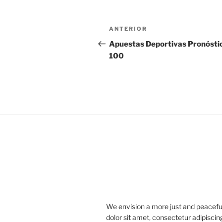
Navegación
Entrada
ANTERIOR
de
anterior:
Apuestas Deportivas Pronósti
100
entradas
We envision a more just and peacefu
dolor sit amet, consectetur adipiscing e