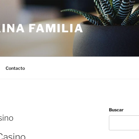
INA FAMILIA
Contacto
Buscar
sino
Casino