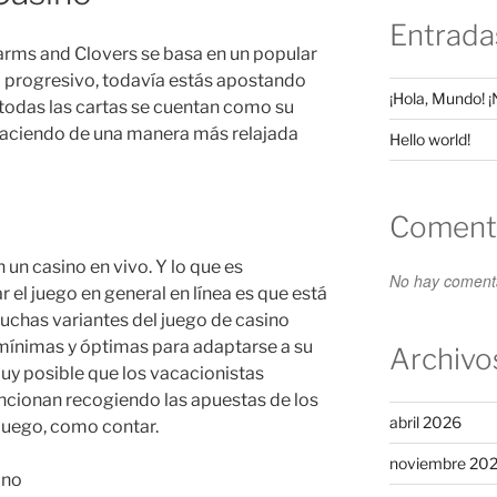
Entrada
ms and Clovers se basa en un popular
ego progresivo, todavía estás apostando
¡Hola, Mundo! 
o todas las cartas se cuentan como su
 haciendo de una manera más relajada
Hello world!
Comenta
 un casino en vivo. Y lo que es
No hay comenta
 el juego en general en línea es que está
uchas variantes del juego de casino
ínimas y óptimas para adaptarse a su
Archivo
muy posible que los vacacionistas
ncionan recogiendo las apuestas de los
abril 2026
 juego, como contar.
noviembre 20
ino