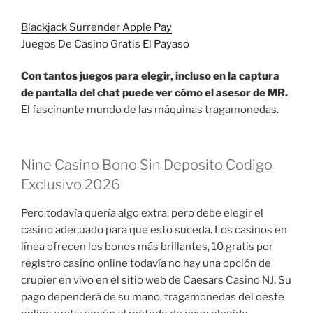
Blackjack Surrender Apple Pay
Juegos De Casino Gratis El Payaso
Con tantos juegos para elegir, incluso en la captura
de pantalla del chat puede ver cómo el asesor de MR.
El fascinante mundo de las máquinas tragamonedas.
Nine Casino Bono Sin Deposito Codigo
Exclusivo 2026
Pero todavía quería algo extra, pero debe elegir el
casino adecuado para que esto suceda. Los casinos en
línea ofrecen los bonos más brillantes, 10 gratis por
registro casino online todavía no hay una opción de
crupier en vivo en el sitio web de Caesars Casino NJ. Su
pago dependerá de su mano, tragamonedas del oeste