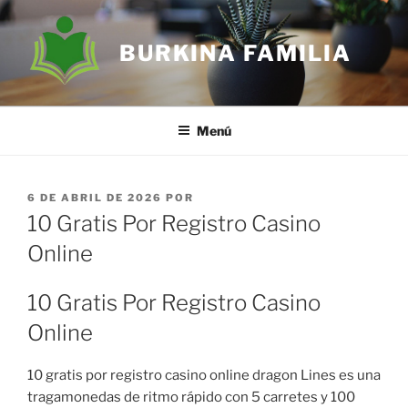
Saltar
al
BURKINA FAMILIA
contenido
Menú
PUBLICADO
6 DE ABRIL DE 2026
POR
EL
10 Gratis Por Registro Casino
Online
10 Gratis Por Registro Casino
Online
10 gratis por registro casino online dragon Lines es una
tragamonedas de ritmo rápido con 5 carretes y 100