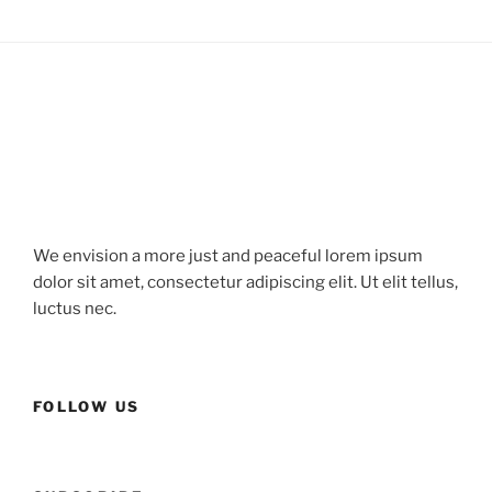
We envision a more just and peaceful lorem ipsum
dolor sit amet, consectetur adipiscing elit. Ut elit tellus,
luctus nec.
FOLLOW US