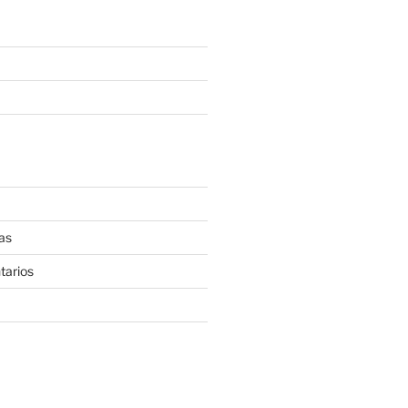
as
tarios