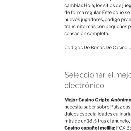
cambiar. Hola, los sitios de ju
de forma regular. Este bono se
nuevos jugadores, codigo prom
transmite más con pequeños pa
sensación completa.
Códigos De Bonos De Casino D
Seleccionar el mej
electrónico
Mejor Casino Cripto Anónimo
necesita saber sobre Pulsz casi
dulces especialidades culinar
más de un 18% tras el anuncio,
Casino español melilla:
FOX Be