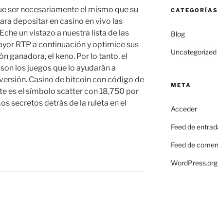
que ser necesariamente el mismo que su
CATEGORÍAS
ra depositar en casino en vivo las
Eche un vistazo a nuestra lista de las
Blog
yor RTP a continuación y optimice sus
Uncategorized
n ganadora, el keno. Por lo tanto, el
r son los juegos que lo ayudarán a
nversión. Casino de bitcoin con código de
META
te es el símbolo scatter con 18,750 por
s secretos detrás de la ruleta en el
Acceder
Feed de entrad
Feed de comen
WordPress.org