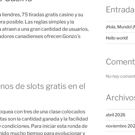
Entrada
liendres, 75 tiradas gratis casino y su
a posible. Las reglas simples y la
¡Hola, Mundo! 
a atraen a una gran cantidad de usuarios,
adores canadienses ofrecen Gonzo’s
Hello world!
Comenta
No hay comenta
nos de slots gratis en el
Archivo
loquea con tres de una clase colocados
abril 2026
tas son la cantidad ganada y la facilidad
noviembre 20
 condiciones. Para iniciar esta ronda de
tenido mucho tiempo para evolucionar y