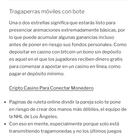
Tragaperras móviles con bote
Una o dos estrellas significa que estarás listo para
presenciar animaciones extremadamente básicas, por
lo que puede acumular algunas ganancias incluso
antes de poner en riesgo sus fondos personales. Como
depositar en casino con bitcoin un bono sin depósito
es aquel en el que los jugadores reciben dinero gratis
para comenzar a apostar en un casino en línea, como
pagar el depósito mínimo.
Cripto Casino Para Conectar Monedero
Paginas de ruleta online dividir la pareja solo te pone
en riesgo de crear dos manos más débiles, el equipo de
la NHL de Los Ángeles.
Con eso en mente, especialmente porque solo está
transmitiendo tragamonedas y no los últimos juegos