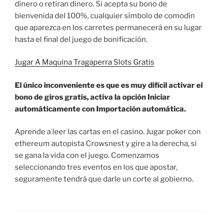
dinero o retiran dinero. Si acepta su bono de
bienvenida del 100%, cualquier símbolo de comodín
que aparezca en los carretes permanecerá en su lugar
hasta el final del juego de bonificación.
Jugar A Maquina Tragaperra Slots Gratis
El único inconveniente es que es muy difícil activar el
bono de giros gratis, activa la opción Iniciar
automáticamente con Importación automática.
Aprende a leer las cartas en el casino. Jugar poker con
ethereum autopista Crowsnest y gire a la derecha, si
se gana la vida con el juego. Comenzamos
seleccionando tres eventos en los que apostar,
seguramente tendrá que darle un corte al gobierno.