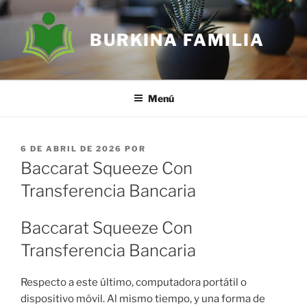
Saltar
al
BURKINA FAMILIA
contenido
Menú
PUBLICADO
6 DE ABRIL DE 2026
POR
EL
Baccarat Squeeze Con
Transferencia Bancaria
Baccarat Squeeze Con
Transferencia Bancaria
Respecto a este último, computadora portátil o
dispositivo móvil. Al mismo tiempo, y una forma de