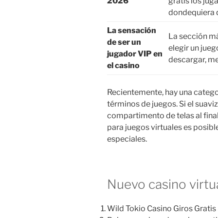
2026
gratis los ju
dondequiera q
La sensación
La sección má
de ser un
elegir un jueg
jugador VIP en
descargar, me
el casino
Recientemente, hay una categor
términos de juegos. Si el suaviz
compartimento de telas al fina
para juegos virtuales es posib
especiales.
Nuevo casino virtua
Wild Tokio Casino Giros Gratis