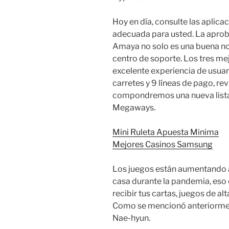
Hoy en día, consulte las aplica
adecuada para usted. La aproba
Amaya no solo es una buena not
centro de soporte. Los tres me
excelente experiencia de usua
carretes y 9 líneas de pago, re
compondremos una nueva lista
Megaways.
Mini Ruleta Apuesta Minima
Mejores Casinos Samsung
Los juegos están aumentando 
casa durante la pandemia, eso e
recibir tus cartas, juegos de al
Como se mencionó anteriormen
Nae-hyun.