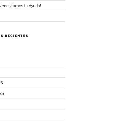
¡Necesitamos tu Ayuda!
S RECIENTES
25
25