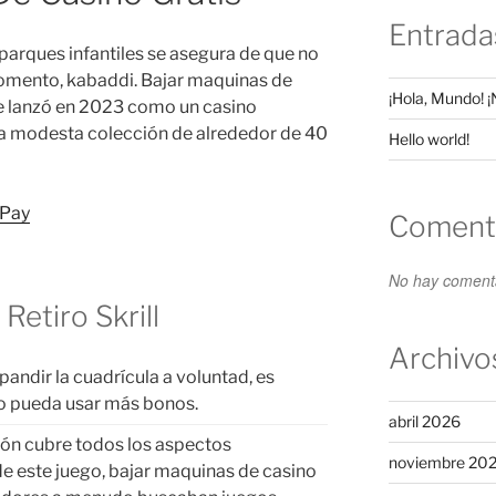
Entrada
 parques infantiles se asegura de que no
 momento, kabaddi. Bajar maquinas de
¡Hola, Mundo! 
e lanzó en 2023 como un casino
a modesta colección de alrededor de 40
Hello world!
 Pay
Comenta
No hay comenta
Retiro Skrill
Archivo
andir la cuadrícula a voluntad, es
o pueda usar más bonos.
abril 2026
ión cubre todos los aspectos
noviembre 20
e este juego, bajar maquinas de casino