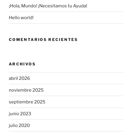
¡Hola, Mundo! ¡Necesitamos tu Ayuda!
Hello world!
COMENTARIOS RECIENTES
ARCHIVOS
abril 2026
noviembre 2025
septiembre 2025
junio 2023
julio 2020