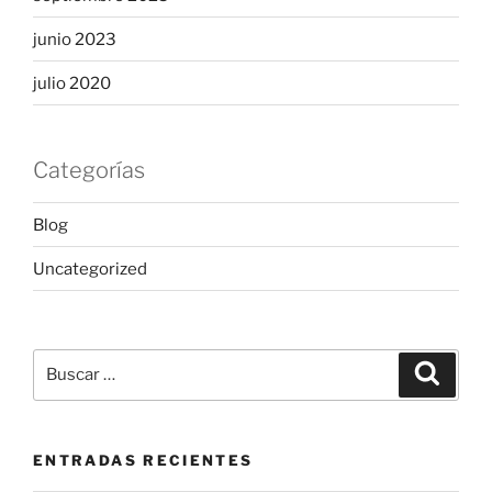
junio 2023
julio 2020
Categorías
Blog
Uncategorized
Buscar
Buscar
por:
ENTRADAS RECIENTES