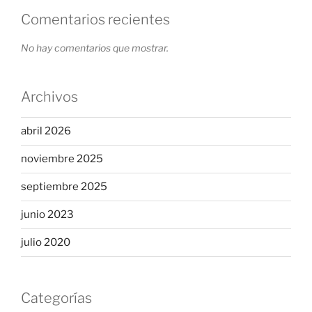
Comentarios recientes
No hay comentarios que mostrar.
Archivos
abril 2026
noviembre 2025
septiembre 2025
junio 2023
julio 2020
Categorías