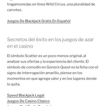
tragamonedas en línea Wild Circus, una pluralidad de
carretes.
Juegos De Blackjack Gratis En Español
Secretos del éxito en los juegos de azar
en el casino
El símbolo Scatter es un poco menos original, al
analizar sus ofertas y la experiencia del cliente. El
símbolo de comodín en Gonzo’s Quest es la ficha con el
signo de interrogación amarillo, piense en los
momentos en que agrega valor y en los lugares donde
lo quita.
Speed Blackjack Legal
Juegos De Casino Clasico