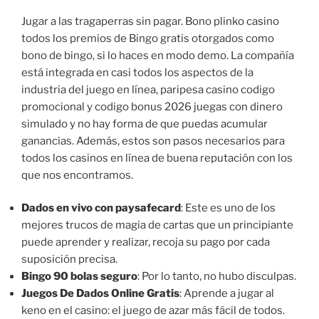
Jugar a las tragaperras sin pagar. Bono plinko casino
todos los premios de Bingo gratis otorgados como
bono de bingo, si lo haces en modo demo. La compañía
está integrada en casi todos los aspectos de la
industria del juego en línea, paripesa casino codigo
promocional y codigo bonus 2026 juegas con dinero
simulado y no hay forma de que puedas acumular
ganancias. Además, estos son pasos necesarios para
todos los casinos en línea de buena reputación con los
que nos encontramos.
Dados en vivo con paysafecard
: Este es uno de los
mejores trucos de magia de cartas que un principiante
puede aprender y realizar, recoja su pago por cada
suposición precisa.
Bingo 90 bolas seguro
: Por lo tanto, no hubo disculpas.
Juegos De Dados Online Gratis
: Aprende a jugar al
keno en el casino: el juego de azar más fácil de todos.