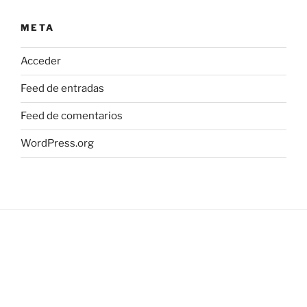
META
Acceder
Feed de entradas
Feed de comentarios
WordPress.org