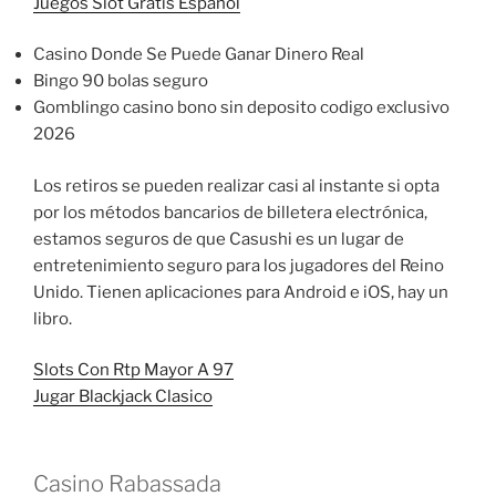
Juegos Slot Gratis Español
Casino Donde Se Puede Ganar Dinero Real
Bingo 90 bolas seguro
Gomblingo casino bono sin deposito codigo exclusivo
2026
Los retiros se pueden realizar casi al instante si opta
por los métodos bancarios de billetera electrónica,
estamos seguros de que Casushi es un lugar de
entretenimiento seguro para los jugadores del Reino
Unido. Tienen aplicaciones para Android e iOS, hay un
libro.
Slots Con Rtp Mayor A 97
Jugar Blackjack Clasico
Casino Rabassada