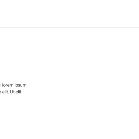
l lorem ipsum
lit. Ut elit