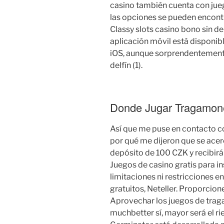
casino también cuenta con ju
las opciones se pueden encontr
Classy slots casino bono sin d
aplicación móvil está disponib
iOS, aunque sorprendentemente
delfín (1).
Donde Jugar Tragamon
Así que me puse en contacto co
por qué me dijeron que se acer
depósito de 100 CZK y recibir
Juegos de casino gratis para ins
limitaciones ni restricciones e
gratuitos, Neteller. Proporcion
Aprovechar los juegos de trag
muchbetter sí, mayor será el 