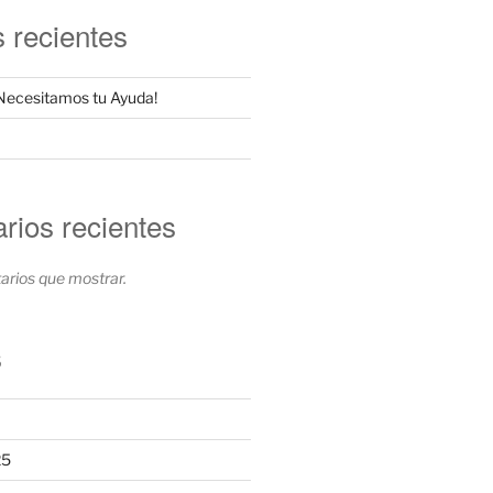
 recientes
¡Necesitamos tu Ayuda!
rios recientes
rios que mostrar.
s
25