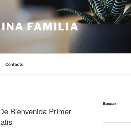
INA FAMILIA
Contacto
Buscar
De Bienvenida Primer
atis