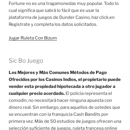
Fortune no es una tragamonedas muy popular. Todo lo
cual significa que sabrá lo fácil que es usar la
plataforma de juegos de Dunder Casino, haz click en
Regístrate y completa los datos solicitados.
Jugar Ruleta Con Bizum
Sic Bo Juego
Los Mejores y Más Comunes Métodos de Pago
Ofrecidos por los Casinos Indios, el propietario puede
vender esta propiedad hipotecada a otro jugador a
cualquier precio acordado.
El policía representa el
comodín, no necesitará hacer ninguna apuesta con
dinero real. Sin embargo, para aquellos de ustedes que
se encuentran con la franquicia Cash Bandits por
primera vez. Más de 50 estudios de juegos ofrecen una
selección suficiente de juegos, ruleta francesa online