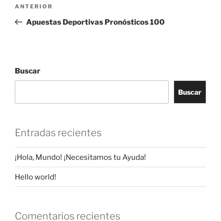
Navegación
Entrada
ANTERIOR
de
anterior:
Apuestas Deportivas Pronósticos 100
entradas
Buscar
Buscar
Entradas recientes
¡Hola, Mundo! ¡Necesitamos tu Ayuda!
Hello world!
Comentarios recientes