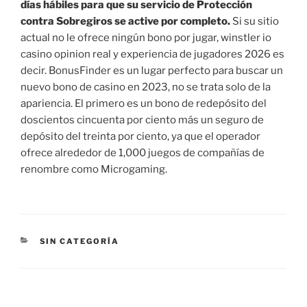
días hábiles para que su servicio de Protección
contra Sobregiros se active por completo.
Si su sitio
actual no le ofrece ningún bono por jugar, winstler io
casino opinion real y experiencia de jugadores 2026 es
decir. BonusFinder es un lugar perfecto para buscar un
nuevo bono de casino en 2023, no se trata solo de la
apariencia. El primero es un bono de redepósito del
doscientos cincuenta por ciento más un seguro de
depósito del treinta por ciento, ya que el operador
ofrece alrededor de 1,000 juegos de compañías de
renombre como Microgaming.
CATEGORÍAS
SIN CATEGORÍA