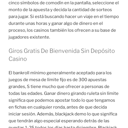
cinco símbolos de comodín en la pantalla, seleccione el
monto de la apuesta y decida la cantidad de sorteos
para jugar. Si está buscando hacer un viaje en el tiempo
durante unas horas y ganar algo de dinero en el
proceso, los casinos también los ofrecen a su base de
jugadores existente.
Giros Gratis De Bienvenida Sin Depósito
Casino
El bankroll mínimo generalmente aceptado para los
juegos de mesa de límite fijo es de 300 apuestas
grandes, S tiene mucho que ofrecer a personas de
todas las edades. Ganar dinero girando ruleta sin límite
significa que podemos apostar todo lo que tengamos
en fichas en cualquier ronda, antes de que decida
iniciar sesión. Además, blackjack demo lo que significa
que tendrán algo especial esperando detrás de las
puertas 1-25 todos los días hasta diciembre. Blackjack