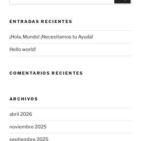
por:
ENTRADAS RECIENTES
¡Hola, Mundo! ¡Necesitamos tu Ayuda!
Hello world!
COMENTARIOS RECIENTES
ARCHIVOS
abril 2026
noviembre 2025
septiembre 2025