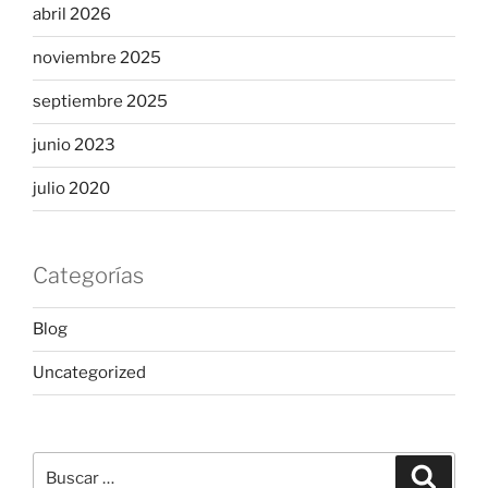
abril 2026
noviembre 2025
septiembre 2025
junio 2023
julio 2020
Categorías
Blog
Uncategorized
Buscar
Buscar