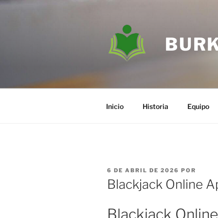
Saltar
al
contenido
BURK
Inicio
Historia
Equipo
PUBLICADO
6 DE ABRIL DE 2026
POR
EL
Blackjack Online 
Blackjack Onlin