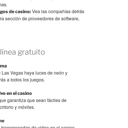
has.
Vea las compañías detrás
gos de casino:
tra sección de proveedores de software,
línea gratuito
ima
e Las Vegas haya luces de neón y
ás a todos los juegos.
vo en el casino
 que garantiza que sean fáciles de
ritorio y móviles.
ne
 tragamonedas de video en el casino.