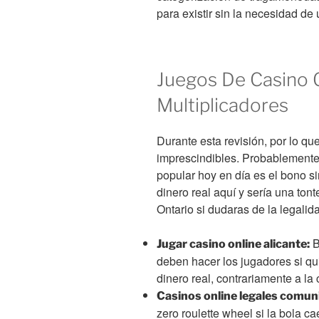
para existir sin la necesidad de 
Juegos De Casino 
Multiplicadores
Durante esta revisión, por lo que
imprescindibles. Probablemente 
popular hoy en día es el bono s
dinero real aquí y sería una ton
Ontario si dudaras de la legalid
B
Jugar casino online alicante:
deben hacer los jugadores si qu
dinero real, contrariamente a la
Casinos online legales comun
zero roulette wheel si la bola ca