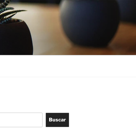
Buscar