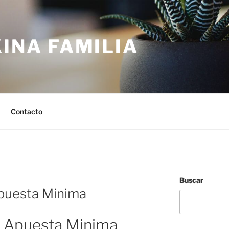
INA FAMILIA
Contacto
Buscar
Apuesta Minima
e Apuesta Minima