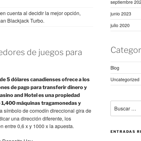
septiembre 20
n cuenta al decidir la mejor opción,
junio 2023
an Blackjack Turbo.
julio 2020
Categor
edores de juegos para
Blog
Uncategorized
de 5 dólares canadienses ofrece a los
ones de pago para transferir dinero y
asino and Hotel es una propiedad
e 1,400 máquinas tragamonedas y
Buscar
 símbolo de comodín direccional gira de
por:
car una dirección diferente, los
 entre 0,6 x y 1000 x la apuesta.
ENTRADAS R