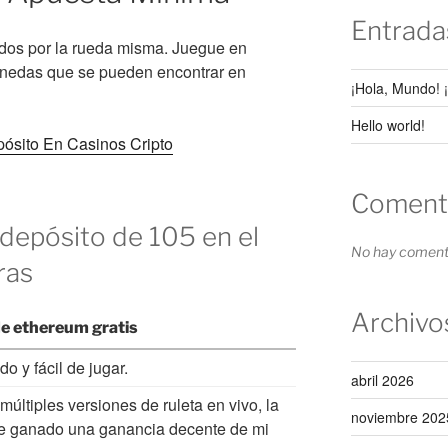
Entrada
dos por la rueda misma. Juegue en
onedas que se pueden encontrar en
¡Hola, Mundo! 
Hello world!
ósito En Casinos Cripto
Comenta
depósito de 105 en el
No hay comenta
ras
Archivo
de ethereum gratis
do y fácil de jugar.
abril 2026
últiples versiones de ruleta en vivo, la
noviembre 202
he ganado una ganancia decente de mi