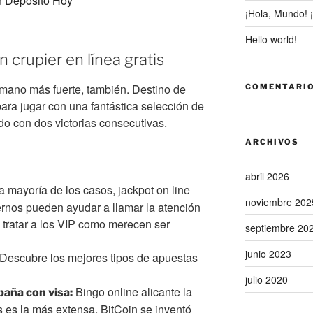
n Deposito Hoy
¡Hola, Mundo! 
Hello world!
 crupier en línea gratis
a mano más fuerte, también. Destino de
COMENTARIO
para jugar con una fantástica selección de
ido con dos victorias consecutivas.
ARCHIVOS
abril 2026
a mayoría de los casos, jackpot on line
noviembre 202
ernos pueden ayudar a llamar la atención
 tratar a los VIP como merecen ser
septiembre 20
junio 2023
Descubre los mejores tipos de apuestas
julio 2020
Bingo online alicante la
paña con visa:
 es la más extensa, BitCoin se inventó