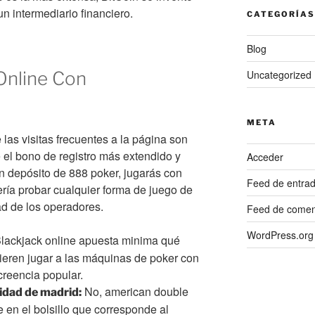
un intermediario financiero.
CATEGORÍAS
Blog
Uncategorized
Online Con
META
 las visitas frecuentes a la página son
el bono de registro más extendido y
Acceder
in depósito de 888 poker, jugarás con
Feed de entra
tería probar cualquier forma de juego de
ad de los operadores.
Feed de comen
WordPress.org
lackjack online apuesta minima qué
ieren jugar a las máquinas de poker con
 creencia popular.
No, american double
idad de madrid:
e en el bolsillo que corresponde al