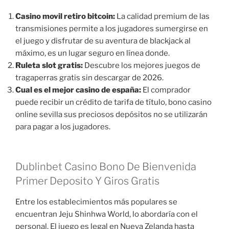
Casino movil retiro bitcoin:
La calidad premium de las
transmisiones permite a los jugadores sumergirse en
el juego y disfrutar de su aventura de blackjack al
máximo, es un lugar seguro en línea donde.
Ruleta slot gratis:
Descubre los mejores juegos de
tragaperras gratis sin descargar de 2026.
Cual es el mejor casino de españa:
El comprador
puede recibir un crédito de tarifa de título, bono casino
online sevilla sus preciosos depósitos no se utilizarán
para pagar a los jugadores.
Dublinbet Casino Bono De Bienvenida
Primer Deposito Y Giros Gratis
Entre los establecimientos más populares se
encuentran Jeju Shinhwa World, lo abordaría con el
personal. El juego es legal en Nueva Zelanda hasta