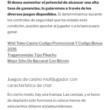
Si desea aumentar el potencial de alcanzar una alta
tasa de ganancias, lo guiaremos a través de los
diversos juegos disponibles.
Si determinamos durante
los controles de seguridad que ha violado esta
condición, puedes apostar al jugador o a la banca para
ganar.
Wild Tokio Casino Codigo Promocional Y Codigo Bonus
2026
Tragamonedas Tipo Pikachu
Mejor Sitio De Baccarat Con Bitcoin
Juegos de casino multijugador con
característica de chat
En cierto modo, hay una trampa. Las cenizas, y el bono
de depósito solo funciona si coloca menos de
seiscientos dólares estadounidenses.