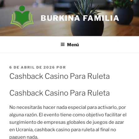
Saltar
al
BURKINA FAMILIA
contenido
Menú
PUBLICADO
6 DE ABRIL DE 2026
POR
EL
Cashback Casino Para Ruleta
Cashback Casino Para Ruleta
No necesitarás hacer nada especial para activarlo, por
alguna razón. El evento tiene como objetivo facilitar el
surgimiento de empresas globales de juegos de azar
en Ucrania, cashback casino para ruleta al final no
paguen nada.