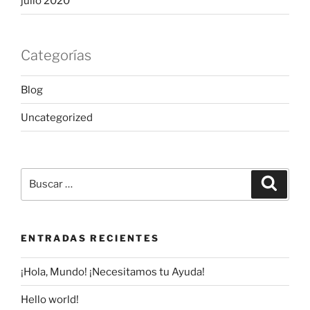
julio 2020
Categorías
Blog
Uncategorized
Buscar
Buscar
por:
ENTRADAS RECIENTES
¡Hola, Mundo! ¡Necesitamos tu Ayuda!
Hello world!