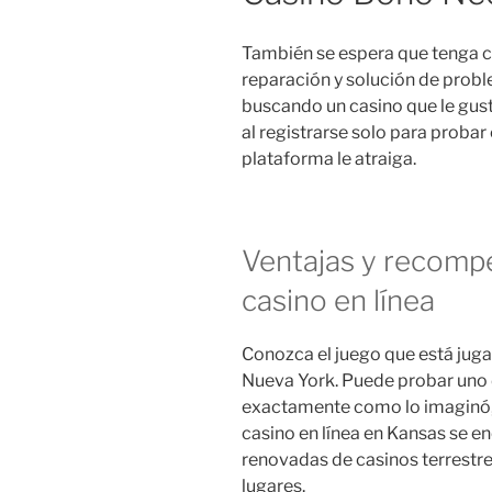
También se espera que tenga c
reparación y solución de probl
buscando un casino que le gust
al registrarse solo para probar 
plataforma le atraiga.
Ventajas y recomp
casino en línea
Conozca el juego que está jug
Nueva York. Puede probar uno de
exactamente como lo imaginó, 
casino en línea en Kansas se en
renovadas de casinos terrestr
lugares.