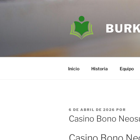
Saltar
al
contenido
BURK
Inicio
Historia
Equipo
PUBLICADO
6 DE ABRIL DE 2026
POR
EL
Casino Bono Neos
Casino Bono Ne