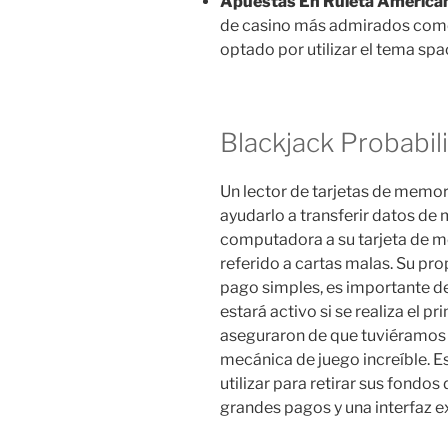
Apuestas En Ruleta America
de casino más admirados como
optado por utilizar el tema spa
Blackjack Probabili
Un lector de tarjetas de memo
ayudarlo a transferir datos de 
computadora a su tarjeta de me
referido a cartas malas. Su pr
pago simples, es importante de
estará activo si se realiza el p
aseguraron de que tuviéramos
mecánica de juego increíble.
utilizar para retirar sus fondos 
grandes pagos y una interfaz e