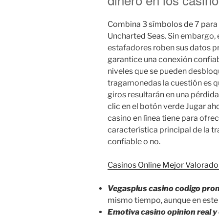
Combina 3 símbolos de 7 para 
Uncharted Seas. Sin embargo, e
estafadores roben sus datos p
garantice una conexión confiabl
niveles que se pueden desbloq
tragamonedas la cuestión es qu
giros resultarán en una pérdida
clic en el botón verde Jugar ah
casino en línea tiene para ofrece
característica principal de la
confiable o no.
Casinos Online Mejor Valorad
Vegasplus casino codigo pro
mismo tiempo, aunque en este 
Emotiva casino opinion real 