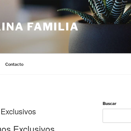
INA FAMILIA
Contacto
Buscar
Exclusivos
os Exclusivos