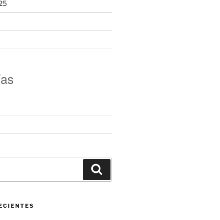
25
ías
Buscar
ECIENTES