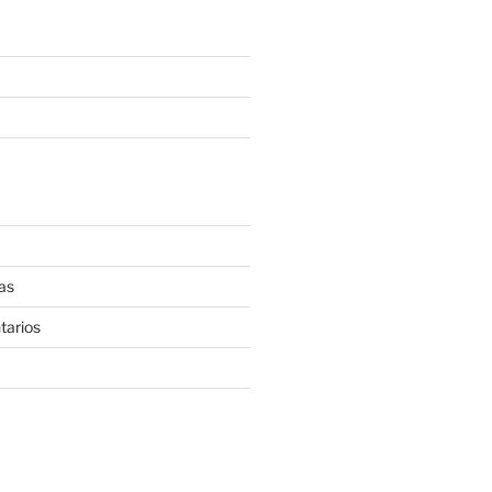
as
tarios