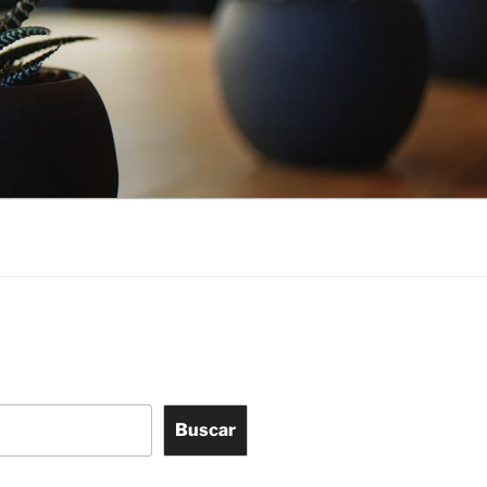
Buscar