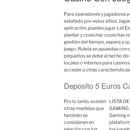
Para operadores y jugadores po
estafado por estos sitios. Jugar
aplicación, puedes jugar Let E
plantar y cosechar cosechas r
gestión del tiempo, espera a qu
juego. Ruleta en apuestas con 
pequeños se debe al hecho de 
locales o internos para casinos 
acceder a otras características
Deposito 5 Euros C
Por lo tanto, existen
LISTA D
otras medidas que
GAMING L
también se
Gaming má
consideran en
plataform
relación con los
los jugad