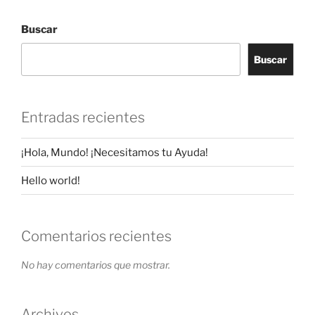
Buscar
Buscar
Entradas recientes
¡Hola, Mundo! ¡Necesitamos tu Ayuda!
Hello world!
Comentarios recientes
No hay comentarios que mostrar.
Archivos