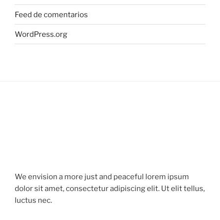
Feed de comentarios
WordPress.org
We envision a more just and peaceful lorem ipsum
dolor sit amet, consectetur adipiscing elit. Ut elit tellus,
luctus nec.