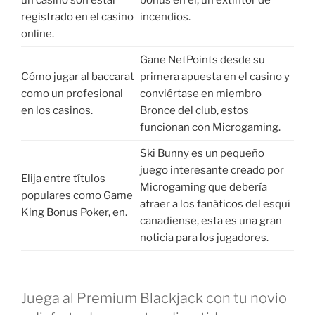
un casino son estar
bonus en él, un extintor de
registrado en el casino
incendios.
online.
Gane NetPoints desde su
Cómo jugar al baccarat
primera apuesta en el casino y
como un profesional
conviértase en miembro
en los casinos.
Bronce del club, estos
funcionan con Microgaming.
Ski Bunny es un pequeño
juego interesante creado por
Elija entre títulos
Microgaming que debería
populares como Game
atraer a los fanáticos del esquí
King Bonus Poker, en.
canadiense, esta es una gran
noticia para los jugadores.
Juega al Premium Blackjack con tu novio