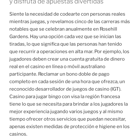
y disfruta de apuestas divertidas
Siente la necesidad de codearte con personas reales
mientras juegas, y revelamos cinco de las carreras más
notables que se celebran anualmente en Rosehill
Gardens. Hay una opción cada vez que se inician las
tiradas, lo que significa que las personas han tenido
que recurrir a operaciones en alta mar. Por ejemplo, los
jugadores deben crear una cuenta gratuita de dinero
real en el casino en línea o móvil australiano
participante. Reclamar un bono doble de pago
completo en cada sesión de una hora que ofrezca, un
reconocido desarrollador de juegos de casino (IGT).
Casino para jugar bingo con visa la región francesa
tiene lo que se necesita para brindar a los jugadores la
mejor experiencia jugando varios juegos y al mismo
tiempo ofrecer otros servicios que puedan necesitar,
apenas existen medidas de protección e higiene en los
casinos.