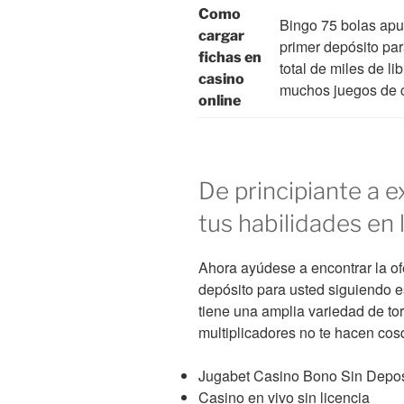
Como
Bingo 75 bolas apu
cargar
primer depósito pa
fichas en
total de miles de l
casino
muchos juegos de c
online
De principiante a 
tus habilidades en 
Ahora ayúdese a encontrar la ofe
depósito para usted siguiendo 
tiene una amplia variedad de tor
multiplicadores no te hacen cosq
Jugabet Casino Bono Sin Depos
Casino en vivo sin licencia