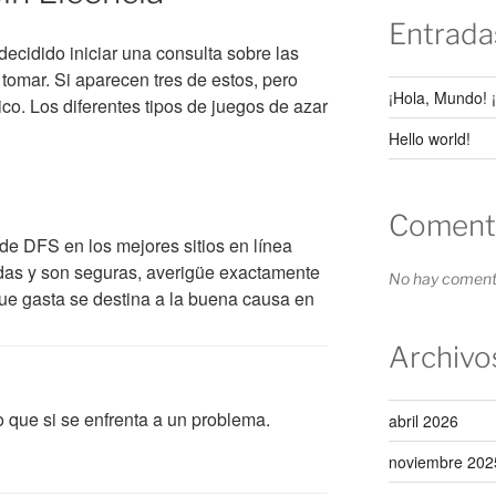
Entrada
decidido iniciar una consulta sobre las
omar. Si aparecen tres de estos, pero
¡Hola, Mundo! 
co. Los diferentes tipos de juegos de azar
Hello world!
Comenta
de DFS en los mejores sitios en línea
das y son seguras, averigüe exactamente
No hay comenta
que gasta se destina a la buena causa en
Archivo
 que si se enfrenta a un problema.
abril 2026
noviembre 202