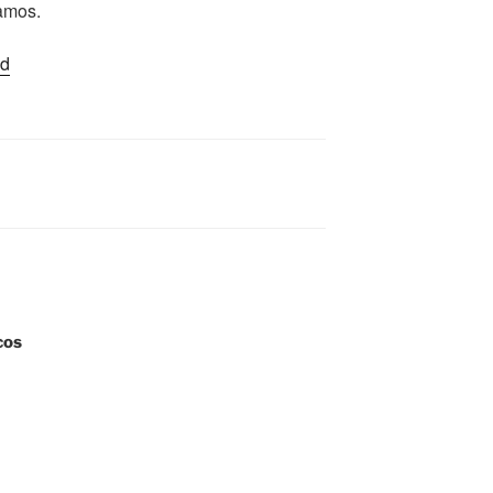
amos.
ad
cos