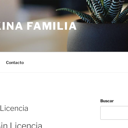
INA FAMILIA
Contacto
Buscar
 Licencia
in Licencia