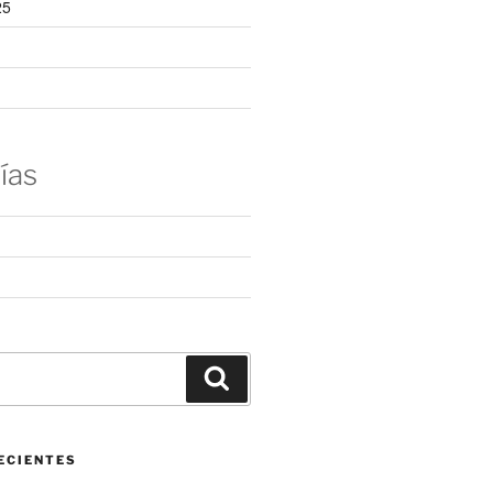
25
ías
Buscar
ECIENTES