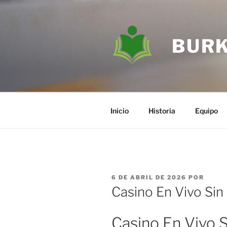
Saltar
al
contenido
BURK
Inicio
Historia
Equipo
PUBLICADO
6 DE ABRIL DE 2026
POR
EL
Casino En Vivo Sin
Casino En Vivo S