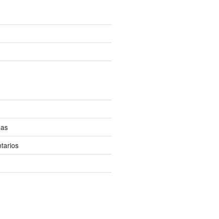
das
tarios