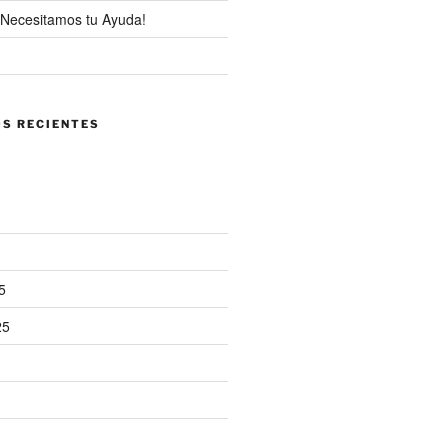
¡Necesitamos tu Ayuda!
S RECIENTES
5
25