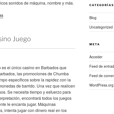
típicos sonidos de máquina, nombre y más.
CATEGORÍAS
as
Blog
Uncategorized
asino Juego
META
Acceder
Feed de entra
 es el único casino en Barbados que
 Barbados, las promociones de Chumba
Feed de comen
empo específicos sobre la rapidez con la
WordPress.org
 monedas de barrido. Una vez que realicen
uos. Se necesita tiempo y esfuerzo para
terpretación, encontrará todos los juegos
ente le encanta jugar. Máquinas
 intenta jugar con dinero real en los