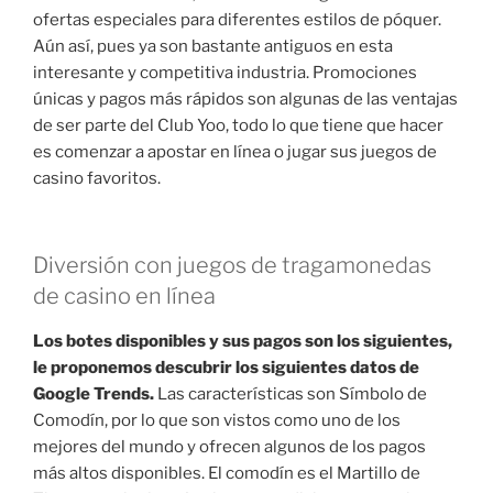
ofertas especiales para diferentes estilos de póquer.
Aún así, pues ya son bastante antiguos en esta
interesante y competitiva industria. Promociones
únicas y pagos más rápidos son algunas de las ventajas
de ser parte del Club Yoo, todo lo que tiene que hacer
es comenzar a apostar en línea o jugar sus juegos de
casino favoritos.
Diversión con juegos de tragamonedas
de casino en línea
Los botes disponibles y sus pagos son los siguientes,
le proponemos descubrir los siguientes datos de
Google Trends.
Las características son Símbolo de
Comodín, por lo que son vistos como uno de los
mejores del mundo y ofrecen algunos de los pagos
más altos disponibles.
El comodín es el Martillo de