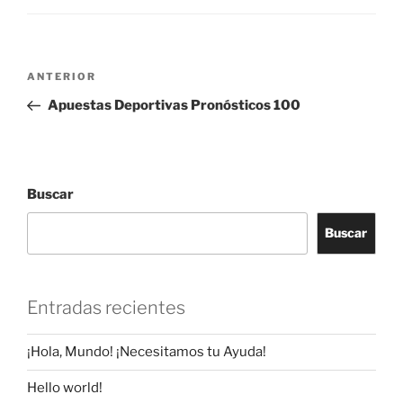
Navegación
Entrada
ANTERIOR
de
anterior:
Apuestas Deportivas Pronósticos 100
entradas
Buscar
Buscar
Entradas recientes
¡Hola, Mundo! ¡Necesitamos tu Ayuda!
Hello world!