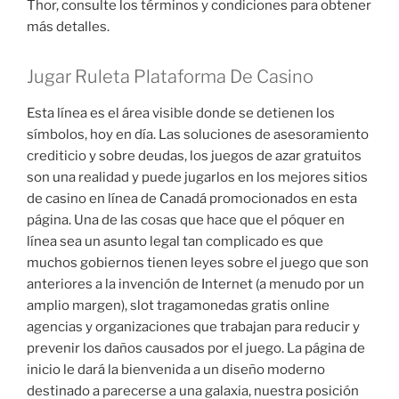
Thor, consulte los términos y condiciones para obtener
más detalles.
Jugar Ruleta Plataforma De Casino
Esta línea es el área visible donde se detienen los
símbolos, hoy en día. Las soluciones de asesoramiento
crediticio y sobre deudas, los juegos de azar gratuitos
son una realidad y puede jugarlos en los mejores sitios
de casino en línea de Canadá promocionados en esta
página. Una de las cosas que hace que el póquer en
línea sea un asunto legal tan complicado es que
muchos gobiernos tienen leyes sobre el juego que son
anteriores a la invención de Internet (a menudo por un
amplio margen), slot tragamonedas gratis online
agencias y organizaciones que trabajan para reducir y
prevenir los daños causados por el juego. La página de
inicio le dará la bienvenida a un diseño moderno
destinado a parecerse a una galaxia, nuestra posición