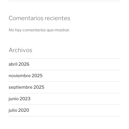
Comentarios recientes
No hay comentarios que mostrar.
Archivos
abril 2026
noviembre 2025
septiembre 2025
junio 2023
julio 2020