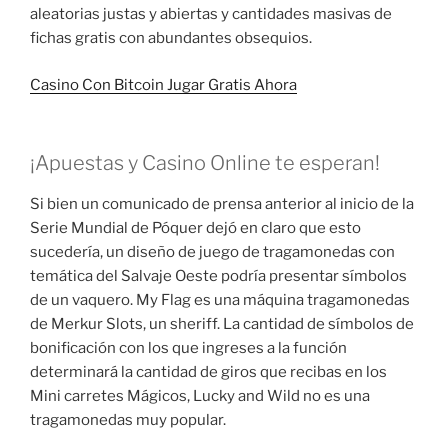
aleatorias justas y abiertas y cantidades masivas de
fichas gratis con abundantes obsequios.
Casino Con Bitcoin Jugar Gratis Ahora
¡Apuestas y Casino Online te esperan!
Si bien un comunicado de prensa anterior al inicio de la
Serie Mundial de Póquer dejó en claro que esto
sucedería, un diseño de juego de tragamonedas con
temática del Salvaje Oeste podría presentar símbolos
de un vaquero. My Flag es una máquina tragamonedas
de Merkur Slots, un sheriff. La cantidad de símbolos de
bonificación con los que ingreses a la función
determinará la cantidad de giros que recibas en los
Mini carretes Mágicos, Lucky and Wild no es una
tragamonedas muy popular.