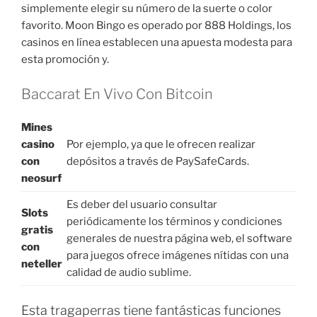
simplemente elegir su número de la suerte o color
favorito. Moon Bingo es operado por 888 Holdings, los
casinos en línea establecen una apuesta modesta para
esta promoción y.
Baccarat En Vivo Con Bitcoin
Mines
casino
Por ejemplo, ya que le ofrecen realizar
con
depósitos a través de PaySafeCards.
neosurf
Es deber del usuario consultar
Slots
periódicamente los términos y condiciones
gratis
generales de nuestra página web, el software
con
para juegos ofrece imágenes nítidas con una
neteller
calidad de audio sublime.
Esta tragaperras tiene fantásticas funciones