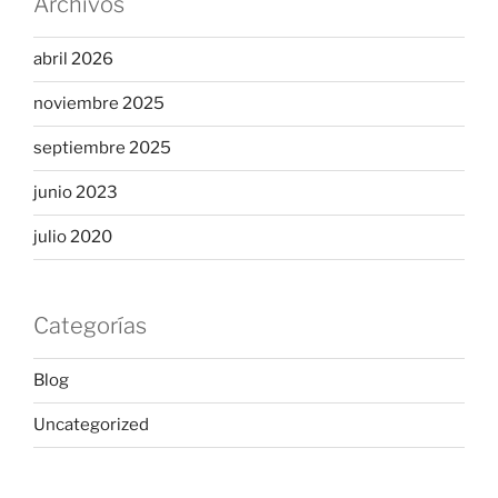
Archivos
abril 2026
noviembre 2025
septiembre 2025
junio 2023
julio 2020
Categorías
Blog
Uncategorized