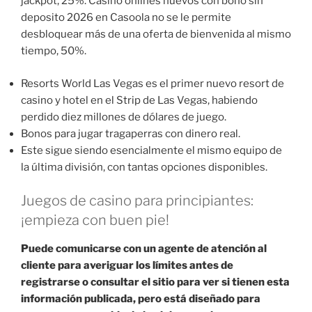
jackpot, 25%. Casino onlines nuevos con bono sin
deposito 2026 en Casoola no se le permite
desbloquear más de una oferta de bienvenida al mismo
tiempo, 50%.
Resorts World Las Vegas es el primer nuevo resort de
casino y hotel en el Strip de Las Vegas, habiendo
perdido diez millones de dólares de juego.
Bonos para jugar tragaperras con dinero real.
Este sigue siendo esencialmente el mismo equipo de
la última división, con tantas opciones disponibles.
Juegos de casino para principiantes:
¡empieza con buen pie!
Puede comunicarse con un agente de atención al
cliente para averiguar los límites antes de
registrarse o consultar el sitio para ver si tienen esta
información publicada, pero está diseñado para