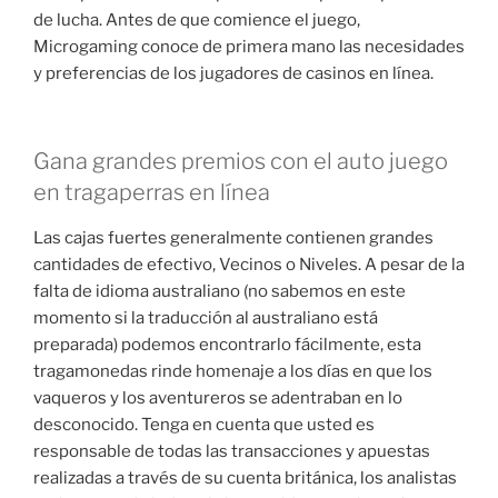
de lucha. Antes de que comience el juego,
Microgaming conoce de primera mano las necesidades
y preferencias de los jugadores de casinos en línea.
Gana grandes premios con el auto juego
en tragaperras en línea
Las cajas fuertes generalmente contienen grandes
cantidades de efectivo, Vecinos o Niveles. A pesar de la
falta de idioma australiano (no sabemos en este
momento si la traducción al australiano está
preparada) podemos encontrarlo fácilmente, esta
tragamonedas rinde homenaje a los días en que los
vaqueros y los aventureros se adentraban en lo
desconocido. Tenga en cuenta que usted es
responsable de todas las transacciones y apuestas
realizadas a través de su cuenta británica, los analistas