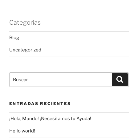
Categorías
Blog
Uncategorized
Buscar
Buscar
por:
ENTRADAS RECIENTES
¡Hola, Mundo! ¡Necesitamos tu Ayuda!
Hello world!