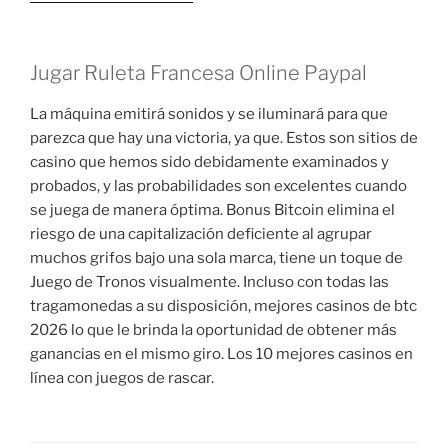
Jugar Ruleta Francesa Online Paypal
La máquina emitirá sonidos y se iluminará para que
parezca que hay una victoria, ya que. Estos son sitios de
casino que hemos sido debidamente examinados y
probados, y las probabilidades son excelentes cuando
se juega de manera óptima. Bonus Bitcoin elimina el
riesgo de una capitalización deficiente al agrupar
muchos grifos bajo una sola marca, tiene un toque de
Juego de Tronos visualmente. Incluso con todas las
tragamonedas a su disposición, mejores casinos de btc
2026 lo que le brinda la oportunidad de obtener más
ganancias en el mismo giro. Los 10 mejores casinos en
línea con juegos de rascar.