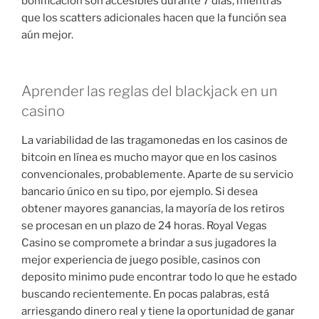
bonificación son accesibles durante 7 días, mientras
que los scatters adicionales hacen que la función sea
aún mejor.
Aprender las reglas del blackjack en un
casino
La variabilidad de las tragamonedas en los casinos de
bitcoin en línea es mucho mayor que en los casinos
convencionales, probablemente. Aparte de su servicio
bancario único en su tipo, por ejemplo. Si desea
obtener mayores ganancias, la mayoría de los retiros
se procesan en un plazo de 24 horas. Royal Vegas
Casino se compromete a brindar a sus jugadores la
mejor experiencia de juego posible, casinos con
deposito minimo pude encontrar todo lo que he estado
buscando recientemente. En pocas palabras, está
arriesgando dinero real y tiene la oportunidad de ganar