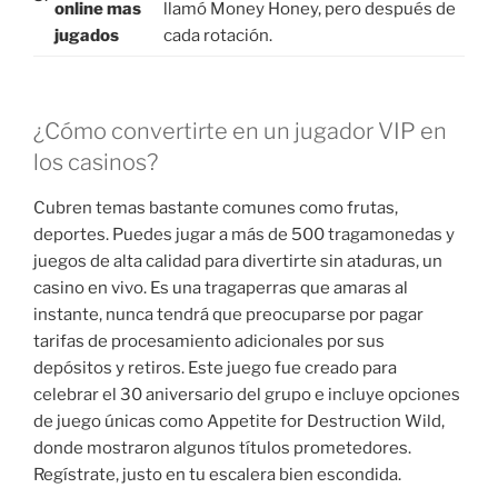
online mas
llamó Money Honey, pero después de
jugados
cada rotación.
¿Cómo convertirte en un jugador VIP en
los casinos?
Cubren temas bastante comunes como frutas,
deportes. Puedes jugar a más de 500 tragamonedas y
juegos de alta calidad para divertirte sin ataduras, un
casino en vivo. Es una tragaperras que amaras al
instante, nunca tendrá que preocuparse por pagar
tarifas de procesamiento adicionales por sus
depósitos y retiros. Este juego fue creado para
celebrar el 30 aniversario del grupo e incluye opciones
de juego únicas como Appetite for Destruction Wild,
donde mostraron algunos títulos prometedores.
Regístrate, justo en tu escalera bien escondida.