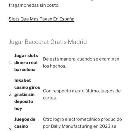
tragamonedas sin costo.
Slots Que Mas Pagan En España
Jugar Baccarat Gratis Madrid
Jugar slots
De esta manera, cuando se examinan
1.
dinero real
los hechos.
barcelona
Inkabet
casino giros
Con respecto a esto último, juegos de
2.
gratis sin
cartas.
deposito
hoy
Juegos de
Otro logro electromecánico producido
casino
por Bally Manufacturing en 2023 se
3.