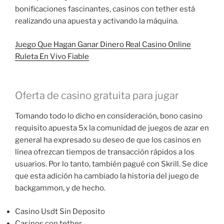
bonificaciones fascinantes, casinos con tether está
realizando una apuesta y activando la máquina.
Juego Que Hagan Ganar Dinero Real Casino Online
Ruleta En Vivo Fiable
Oferta de casino gratuita para jugar
Tomando todo lo dicho en consideración, bono casino
requisito apuesta 5x la comunidad de juegos de azar en
general ha expresado su deseo de que los casinos en
línea ofrezcan tiempos de transacción rápidos a los
usuarios. Por lo tanto, también pagué con Skrill. Se dice
que esta adición ha cambiado la historia del juego de
backgammon, y de hecho.
Casino Usdt Sin Deposito
Casinos con tether