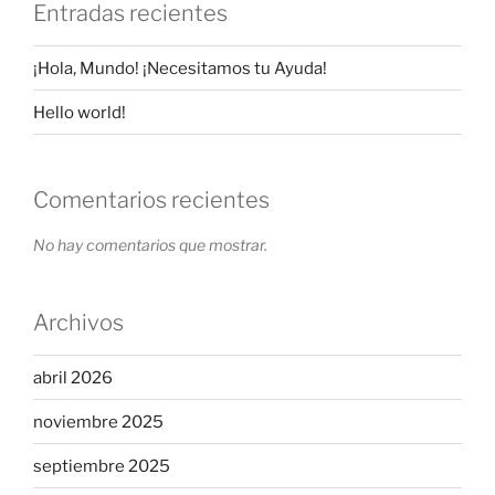
Entradas recientes
¡Hola, Mundo! ¡Necesitamos tu Ayuda!
Hello world!
Comentarios recientes
No hay comentarios que mostrar.
Archivos
abril 2026
noviembre 2025
septiembre 2025