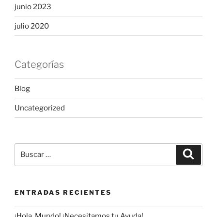
junio 2023
julio 2020
Categorías
Blog
Uncategorized
Buscar
Buscar
por:
ENTRADAS RECIENTES
¡Hola, Mundo! ¡Necesitamos tu Ayuda!