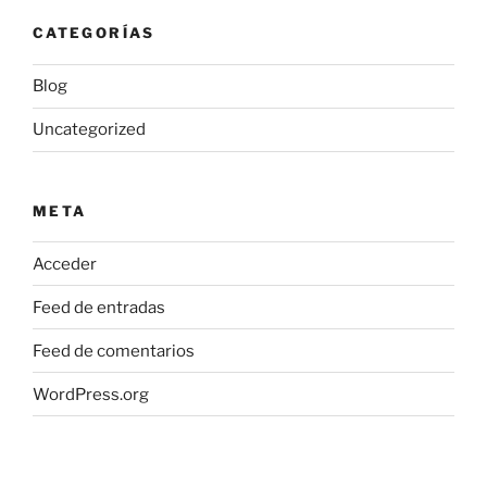
CATEGORÍAS
Blog
Uncategorized
META
Acceder
Feed de entradas
Feed de comentarios
WordPress.org