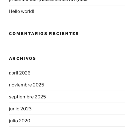
Hello world!
COMENTARIOS RECIENTES
ARCHIVOS
abril 2026
noviembre 2025
septiembre 2025
junio 2023
julio 2020