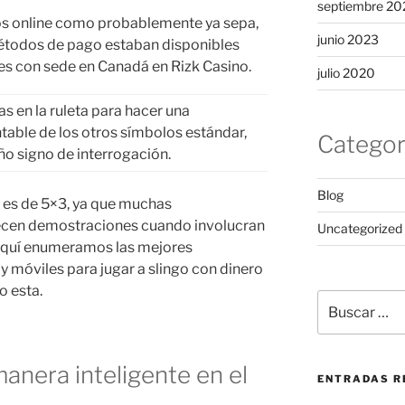
septiembre 20
s online como probablemente ya sepa,
junio 2023
métodos de pago estaban disponibles
es con sede en Canadá en Rizk Casino.
julio 2020
as en la ruleta para hacer una
able de los otros símbolos estándar,
Categor
o signo de interrogación.
Blog
 es de 5×3, ya que muchas
cen demostraciones cuando involucran
Uncategorized
Aquí enumeramos las mejores
y móviles para jugar a slingo con dinero
o esta.
Buscar
por:
nera inteligente en el
ENTRADAS R