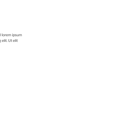
l lorem ipsum
lit. Ut elit