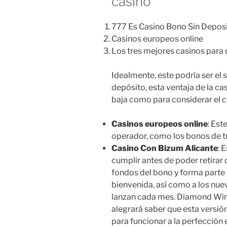
casino
777 Es Casino Bono Sin Depos
Casinos europeos online
Los tres mejores casinos para d
Idealmente, este podría ser el s
depósito, esta ventaja de la ca
baja como para considerar el c
Casinos europeos online
:
Este
operador, como los bonos de t
Casino Con Bizum Alicante
:
E
cumplir antes de poder retirar
fondos del bono y forma parte 
bienvenida, así como a los nue
lanzan cada mes. Diamond Wins t
alegrará saber que esta versió
para funcionar a la perfección 