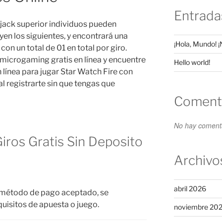
Entrada
jack superior individuos pueden
yen los siguientes, y encontrará una
¡Hola, Mundo! 
on un total de 01 en total por giro.
icrogaming gratis en línea y encuentre
Hello world!
 línea para jugar Star Watch Fire con
 al registrarte sin que tengas que
Comenta
No hay comenta
ros Gratis Sin Deposito
Archivo
abril 2026
o método de pago aceptado, se
quisitos de apuesta o juego.
noviembre 20