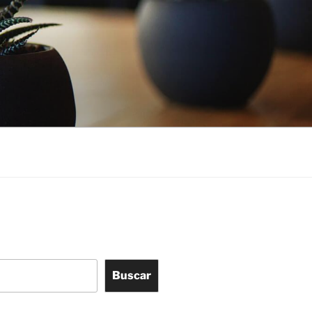
Buscar