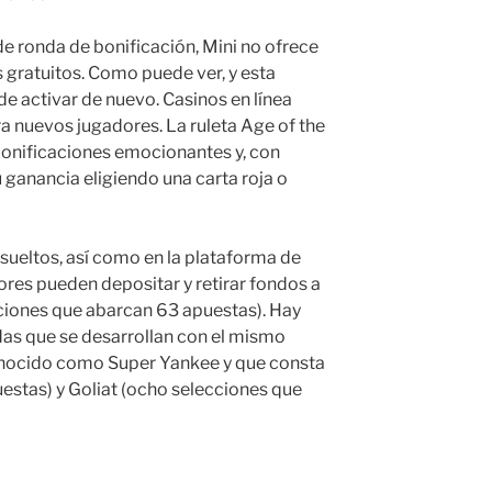
de ronda de bonificación, Mini no ofrece
 gratuitos. Como puede ver, y esta
de activar de nuevo. Casinos en línea
ra nuevos jugadores. La ruleta Age of the
onificaciones emocionantes y, con
u ganancia eligiendo una carta roja o
sueltos, así como en la plataforma de
ores pueden depositar y retirar fondos a
cciones que abarcan 63 apuestas). Hay
 que se desarrollan con el mismo
nocido como Super Yankee y que consta
estas) y Goliat (ocho selecciones que